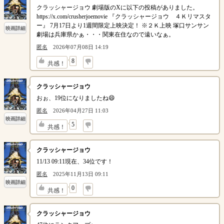
クラッシャージョウ 劇場版のXに以下の投稿がありました。
https://x.com/crusherjoemovie 『クラッシャージョウ ４Ｋリマスタ
ー』 7月17日より1週間限定上映決定！ ※２Ｋ上映 塚口サンサン
映画詳細
劇場は兵庫県かぁ・・・関東在住なので遠いなぁ。
匿名
2026年07月08日 14:19
↓
8
共感！
クラッシャージョウ
おぉ、19位になりましたね😄
匿名
2026年04月27日 11:03
映画詳細
↓
5
共感！
クラッシャージョウ
11/13 09:11現在、34位です！
匿名
2025年11月13日 09:11
映画詳細
↓
0
共感！
クラッシャージョウ