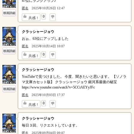
47位にランクアップ♪
匿名
2025年10月26日 12:47
映画詳細
↓
0
共感！
クラッシャージョウ
おぉ、63位にアップしました
匿名
2025年10月14日 10:07
映画詳細
↓
0
共感！
クラッシャージョウ
YouTubeで見つけました。 今度、聞きたいと思います。 【ソノラ
マ文庫カセット版】 クラッシャージョウ 銀河系最後の秘宝
https://www.youtube.com/watch?v=5CCtAEYyJFc
映画詳細
匿名
2025年10月03日 17:37
↓
0
共感！
クラッシャージョウ
毎日３回、リクエストしています。
匿名
2025年09月04日 09:07