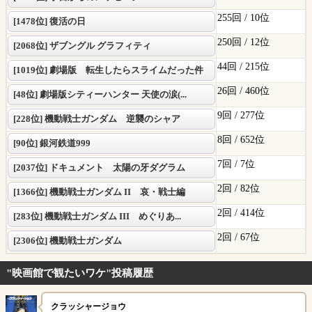
255回 /
10位
[1478位] 復活の日
250回 /
12位
[2068位] ザブングル グラフィティ
44回 /
215位
[1019位] 劇場版 転生したらスライムだった件
26回 /
460位
[48位] 劇場版シティーハンター 天使の涙(...
9回 /
277位
[228位] 機動戦士ガンダム 逆襲のシャア
8回 /
652位
[90位] 銀河鉄道999
7回 /
7位
[2037位] ドキュメント 太陽の牙ダグラム
2回 /
82位
[1366位] 機動戦士ガンダム II 哀・戦士編
2回 /
414位
[283位] 機動戦士ガンダム III めぐりあ...
2回 /
67位
[2306位] 機動戦士ガンダム
"映画館で観たいワケ"投稿履歴
クラッシャージョウ