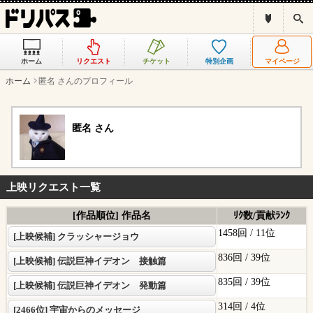
ド
検
リ
索
パ
ス
ホーム
リクエスト
チケット
特別企画
マイページ
と
は
ホーム
匿名 さんのプロフィール
？
匿名 さん
上映リクエスト一覧
[作品順位] 作品名
ﾘｸ数/貢献ﾗﾝｸ
1458回 /
11位
[上映候補] クラッシャージョウ
836回 /
39位
[上映候補] 伝説巨神イデオン 接触篇
835回 /
39位
[上映候補] 伝説巨神イデオン 発動篇
314回 /
4位
[2466位] 宇宙からのメッセージ