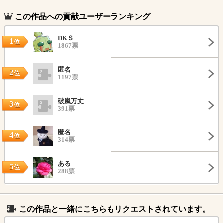
この作品への貢献ユーザーランキング
DKＳ
1
位
1867票
匿名
2
位
1197票
破嵐万丈
3
位
391票
匿名
4
位
314票
ある
5
位
288票
この作品と一緒にこちらもリクエストされています。