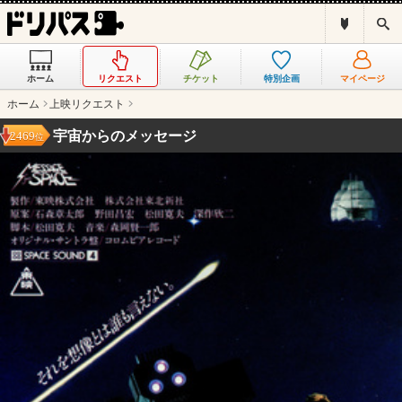
ド
検
リ
索
パ
ス
ホーム
リクエスト
チケット
特別企画
マイページ
と
は
ホーム
上映リクエスト
？
宇宙からのメッセージ
2469
位