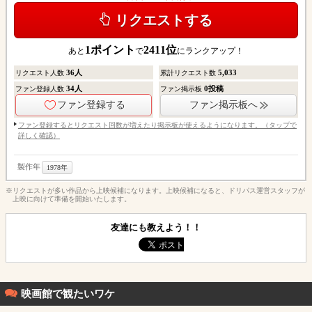
リクエストする
1
ポイント
2411
位
あと
で
にランクアップ！
36
人
5,033
リクエスト人数
累計リクエスト数
34
人
0
投稿
ファン登録人数
ファン掲示板
ファン登録する
ファン掲示板へ
ファン登録するとリクエスト回数が増えたり掲示板が使えるようになります。（タップで
詳しく確認）
製作年
1978年
※リクエストが多い作品から上映候補になります。上映候補になると、ドリパス運営スタッフが
上映に向けて準備を開始いたします。
友達にも教えよう！！
映画館で観たいワケ