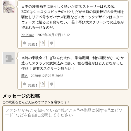
日本のSF映画界に華々しく咲いた徒花 ストーリーは八犬伝、
BGMはショスタコビッチのパクりだが当時の特撮技術の最先端を
駆使しリアベ号やガバナス戦艦などメカニックデザインはスター
ウォーズに勝るとも劣らない。 是非再び大スクリーンでの上映が
望まれる一品なのだ。
No Name
2025年09月17日 16:12
↓
0
共感！
当時の東映全て注ぎ込んだ大作。 準備期間、制作期間がないなか
造ったスタッフの意気込みは凄い。観る機会がほとんどなかった
作品！ 是非大スクリーン観たい！
匿名
2020年12月22日 20:35
↓
0
共感！
メッセージの投稿
この映画をどんどん広めてファンを増やそう！