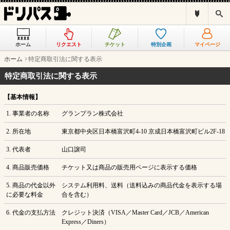
ド
検
リ
索
パ
ス
ホーム
リクエスト
チケット
特別企画
マイページ
と
は
ホーム
特定商取引法に関する表示
？
特定商取引法に関する表示
【基本情報】
1. 事業者の名称
グランプラン株式会社
2. 所在地
東京都中央区日本橋富沢町4-10 京成日本橋富沢町ビル2F-18
3. 代表者
山口譲司
4. 商品販売価格
チケット又は商品の販売用ページに表示する価格
5. 商品の代金以外
システム利用料、送料（送料込みの商品代金を表示する場
に必要な料金
合を含む）
6. 代金の支払方法
クレジット決済（VISA／Master Card／JCB／American
Express／Diners）