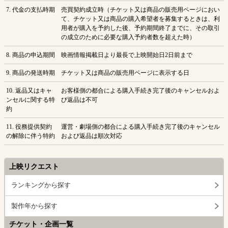
7. 代金の支払時期
売買契約成立時（チケット又は商品の販売用ページにおい
て、チケット又は商品の購入希望者を募集するときは、利
用者が購入を予約した後、予約期間終了までに、その取引
の成立のために必要な購入予約者数を超えた時）
8. 商品の申込期間
映画情報掲載日より最長で上映開始日2日前まで
9. 商品の発送時期
チケット又は商品の販売用ページに表示する日
10. 返品又はキャ
お客様側の都合による購入手続き完了後のキャンセルおよ
ンセルに関する特
び返品は不可
約
11. 役務提供契約
運営・劇場側の都合による購入手続き完了後のキャンセル
の解除に伴う特約
および返品は順次対応
上映リクエスト
ランキングから探す
製作年から探す
チケット・企画一覧