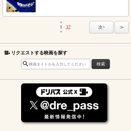
1
37
次>
≫
-
リクエストする映画を探す
検索