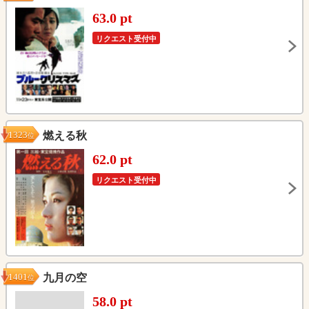
63.0 pt
リクエスト受付中
1323
燃える秋
位
62.0 pt
リクエスト受付中
1401
九月の空
位
58.0 pt