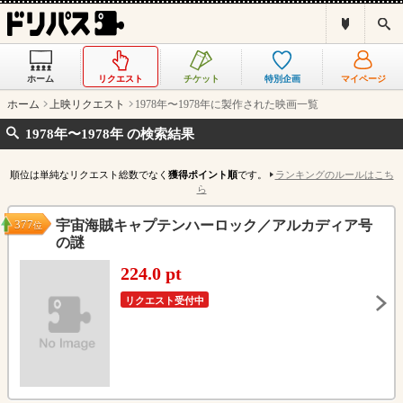
ド
検
リ
索
パ
ス
ホーム
リクエスト
チケット
特別企画
マイページ
と
は
ホーム
上映リクエスト
1978年〜1978年に製作された映画一覧
？
1978年〜1978年 の検索結果
順位は単純なリクエスト総数でなく
獲得ポイント順
です。
ランキングのルールはこち
ら
377
宇宙海賊キャプテンハーロック／アルカディア号
位
の謎
224.0 pt
リクエスト受付中