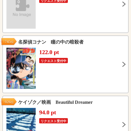
リクエスト受付中
745
名探偵コナン 瞳の中の暗殺者
位
122.0 pt
リクエスト受付中
926
ケイゾク／映画 Beautiful Dreamer
位
94.0 pt
リクエスト受付中