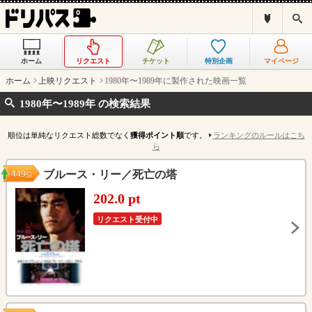
ド
検
リ
索
パ
ス
ホーム
リクエスト
チケット
特別企画
マイページ
と
は
ホーム
上映リクエスト
1980年〜1989年に製作された映画一覧
？
1980年〜1989年 の検索結果
順位は単純なリクエスト総数でなく
獲得ポイント順
です。
ランキングのルールはこち
ら
449
ブルース・リー／死亡の塔
位
202.0 pt
リクエスト受付中