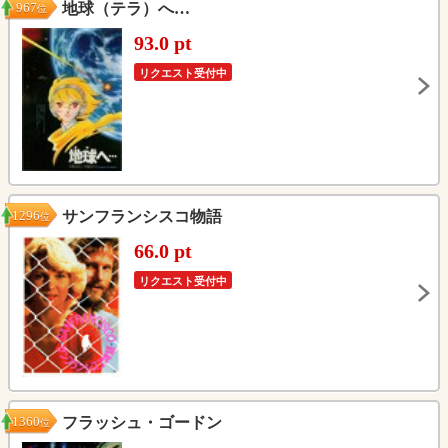
967
地球（テラ）へ…
位
93.0 pt
リクエスト受付中
1296
サンフランシスコ物語
位
66.0 pt
リクエスト受付中
1360
フラッシュ・ゴードン
位