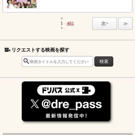
1
481
次>
≫
-
リクエストする映画を探す
検索