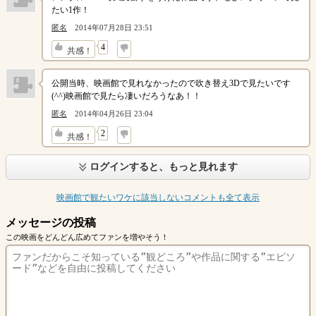
たい1作！
匿名
2014年07月28日 23:51
↓
4
共感！
公開当時、映画館で見れなかったので吹き替え3Dで見たいです
(^^)映画館で見たら凄いだろうなあ！！
匿名
2014年04月26日 23:04
↓
2
共感！
ログインすると、もっと見れます
映画館で観たいワケに該当しないコメントも全て表示
メッセージの投稿
この映画をどんどん広めてファンを増やそう！