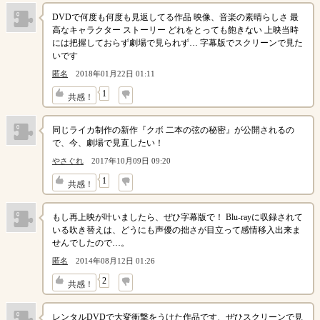
DVDで何度も何度も見返してる作品 映像、音楽の素晴らしさ 最
高なキャラクター ストーリー どれをとっても飽きない 上映当時
には把握しておらず劇場で見られず… 字幕版でスクリーンで見た
いです
匿名
2018年01月22日 01:11
↓
1
共感！
同じライカ制作の新作『クボ 二本の弦の秘密』が公開されるの
で、今、劇場で見直したい！
やさぐれ
2017年10月09日 09:20
↓
1
共感！
もし再上映が叶いましたら、ぜひ字幕版で！ Blu-rayに収録されて
いる吹き替えは、どうにも声優の拙さが目立って感情移入出来ま
せんでしたので…。
匿名
2014年08月12日 01:26
↓
2
共感！
レンタルDVDで大変衝撃をうけた作品です、ぜひスクリーンで見