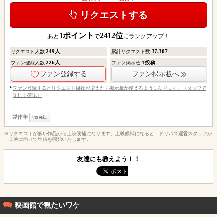
リクエストする
1
ポイント
2412
位
あと
で
にランクアップ！
249
人
37,307
リクエスト人数
累計リクエスト数
226
人
1
投稿
ファン登録人数
ファン掲示板
ファン登録する
ファン掲示板へ
ファン登録するとリクエスト回数が増えたり掲示板が使えるようになります。（タップで
詳しく確認）
製作年
2009年
※リクエストが多い作品から上映候補になります。上映候補になると、ドリパス運営スタッフが
上映に向けて準備を開始いたします。
友達にも教えよう！！
映画館で観たいワケ