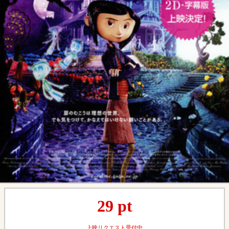
29
pt
上映リクエスト受付中