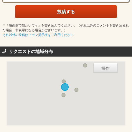
＊「映画館で観たいワケ」を書き込んでください。（それ以外のコメントを書き込まれ
た場合、非表示になる場合がございます。）
それ以外の投稿はファン掲示板をご利用ください
リクエストの地域分布
操作