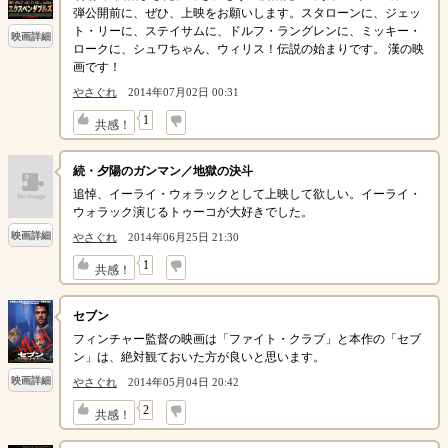
弾公開前に、ぜひ、上映をお願いします。スタローンに、ジェッ
ト・リーに、ステイサムに、ドルフ・ラングレンに、ミッキー・
映画詳細
ロークに、シュワちゃん、ウィリス！伝説の始まりです。 漢の映
画です！
やさぐれ
2014年07月02日 00:31
↓
1
共感！
続・夕陽のガンマン／地獄の決斗
追悼、イーライ・ウォラックとして上映して欲しい。イーライ・
ウォラック演じるトゥーコが大好きでした。
映画詳細
やさぐれ
2014年06月25日 21:30
↓
1
共感！
セブン
フィンチャー監督の映画は「ファイト・クラブ」と本作の「セブ
ン」は、絶対観ておいた方が良いと思います。
映画詳細
やさぐれ
2014年05月04日 20:42
↓
2
共感！