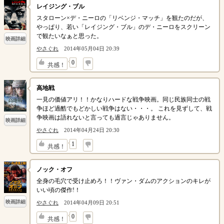
レイジング・ブル
スタローン×デ・ニーロの「リベンジ・マッチ」を観たのだが、
やっぱり、若い「レイジング・ブル」のデ・ニーロをスクリーン
で観たいなぁと思った。
映画詳細
やさぐれ
2014年05月04日 20:39
↓
0
共感！
高地戦
一見の価値アリ！！かなりハードな戦争映画。同じ民族同士の戦
争ほど過酷でもどかしい戦争はない・・・。 これを見ずして、戦
争映画は語れないと言っても過言じゃありません。
映画詳細
やさぐれ
2014年04月24日 20:30
↓
1
共感！
ノック・オフ
全身の毛穴で受け止めろ！！ヴァン・ダムのアクションのキレが
いい頃の傑作!！
映画詳細
やさぐれ
2014年04月09日 20:51
↓
0
共感！