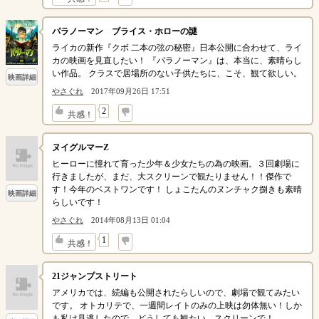
パラノーマン ブライス・ホローの謎
ライカの新作『クボ 二本の弦の秘密』日本公開に合わせて、ライ
カの映画を見直したい！ 『パラノーマン』は、本当に、素晴らし
い作品。 クラスで居場所のない子供たちに、こそ、観て欲しい。
映画詳細
やさぐれ
2017年09月26日 17:51
↓
2
共感！
ヌイグルマーZ
ヒーローに憧れて育った少年＆少女たちの為の映画。３回劇場に
行きましたが、まだ、大スクリーンで観たりません！！傑作で
す！今年のベストワンです！ しょこたんのヌンチャク捌きも素晴
映画詳細
らしいです！
やさぐれ
2014年08月13日 01:04
↓
1
共感！
21ジャンプストリート
アメリカでは、続編も公開されたらしいので、劇場で観てみたい
です。 オトカリテで、一週間レイトのみの上映は勿体無い！しか
も私は見逃したので、どうしても観たい。スクリーンで！