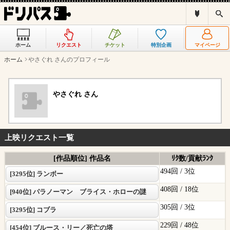
ド
検
リ
索
パ
ス
ホーム
リクエスト
チケット
特別企画
マイページ
と
は
ホーム
やさぐれ さんのプロフィール
？
やさぐれ さん
上映リクエスト一覧
[作品順位] 作品名
ﾘｸ数/貢献ﾗﾝｸ
494回 /
3位
[3295位] ランボー
408回 /
18位
[940位] パラノーマン ブライス・ホローの謎
305回 /
3位
[3295位] コブラ
229回 /
48位
[454位] ブルース・リー／死亡の塔