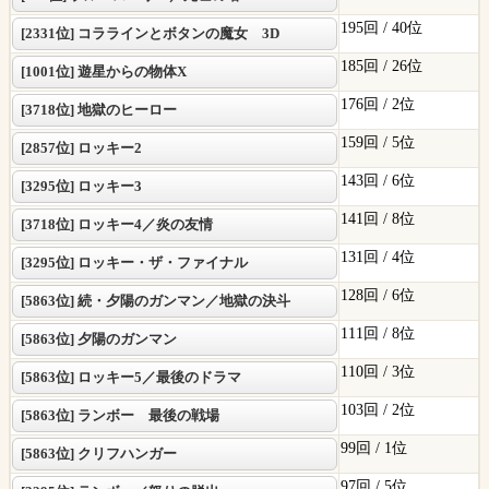
195回 /
40位
[2331位] コララインとボタンの魔女 3D
185回 /
26位
[1001位] 遊星からの物体X
176回 /
2位
[3718位] 地獄のヒーロー
159回 /
5位
[2857位] ロッキー2
143回 /
6位
[3295位] ロッキー3
141回 /
8位
[3718位] ロッキー4／炎の友情
131回 /
4位
[3295位] ロッキー・ザ・ファイナル
128回 /
6位
[5863位] 続・夕陽のガンマン／地獄の決斗
111回 /
8位
[5863位] 夕陽のガンマン
110回 /
3位
[5863位] ロッキー5／最後のドラマ
103回 /
2位
[5863位] ランボー 最後の戦場
99回 /
1位
[5863位] クリフハンガー
97回 /
5位