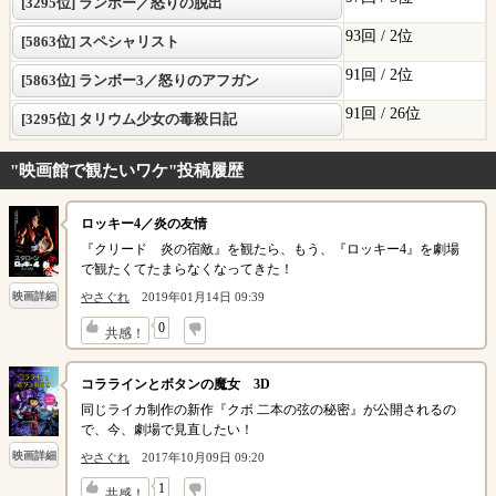
[3295位] ランボー／怒りの脱出
93回 /
2位
[5863位] スペシャリスト
91回 /
2位
[5863位] ランボー3／怒りのアフガン
91回 /
26位
[3295位] タリウム少女の毒殺日記
"映画館で観たいワケ"投稿履歴
ロッキー4／炎の友情
『クリード 炎の宿敵』を観たら、もう、『ロッキー4』を劇場
で観たくてたまらなくなってきた！
やさぐれ
2019年01月14日 09:39
映画詳細
↓
0
共感！
コララインとボタンの魔女 3D
同じライカ制作の新作『クボ 二本の弦の秘密』が公開されるの
で、今、劇場で見直したい！
映画詳細
やさぐれ
2017年10月09日 09:20
↓
1
共感！