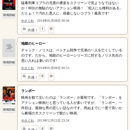
猛毒刑事コブラの兄貴の勇姿をスクリーンで見ようなではない
か！88分の無駄のないアクション映画！ 「犯人にも権利がある」
だとぉ！？汚れた悪人に、容赦しないコブラ！最高です!
映画詳細
やさぐれ
2014年01月08日 00:56
↓
1
共感！
地獄のヒーロー
チャック・ノリスは、ベトナム戦争で兄弟の一人を亡くしている
のです。だから、地獄のヒーローシリーズに対するノリス先生の
思い入れは凄いのです!
映画詳細
やさぐれ
2014年01月08日 00:53
↓
0
共感！
ランボー
映画を観て泣いたのは「ランボー」が最初です。「ランボー」を
アクション映画だと思っている人が多いですが、「ランボー」一
作目は、孤独な男の悲しい話なのです。死ぬまでに一度で良いか
映画詳細
ら劇場の大スクリーンで観たい映画。
やさぐれ
2013年12月21日 23:24
↓
4