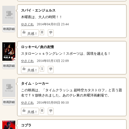
スパイ・エンジェルス
木曜夜は、大人の時間！！
やさぐれ
2014年04月01日 23:44
映画詳細
↓
0
共感！
ロッキー4／炎の友情
スタローンｖｓラングレン！スポーツは、国境を越える！
やさぐれ
2014年03月13日 22:09
映画詳細
↓
1
共感！
タイム・シーカー
この映画は、「タイムクラッシュ 超時空カタストロフ」と言う題
名でＴＶ放映されました。あのテレ東の木曜洋画劇場で。
映画詳細
やさぐれ
2014年03月09日 00:10
↓
0
共感！
コブラ