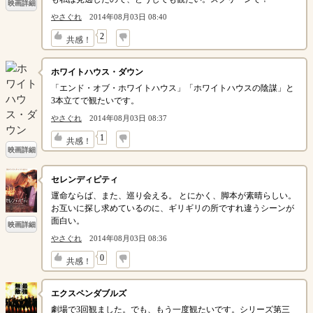
映画詳細
やさぐれ
2014年08月03日 08:40
↓
2
共感！
ホワイトハウス・ダウン
「エンド・オブ・ホワイトハウス」「ホワイトハウスの陰謀」と
3本立てで観たいです。
やさぐれ
2014年08月03日 08:37
↓
1
共感！
映画詳細
セレンディピティ
運命ならば、また、巡り会える。 とにかく、脚本が素晴らしい。
お互いに探し求めているのに、ギリギリの所ですれ違うシーンが
面白い。
映画詳細
やさぐれ
2014年08月03日 08:36
↓
0
共感！
エクスペンダブルズ
劇場で3回観ました。でも、もう一度観たいです。シリーズ第三