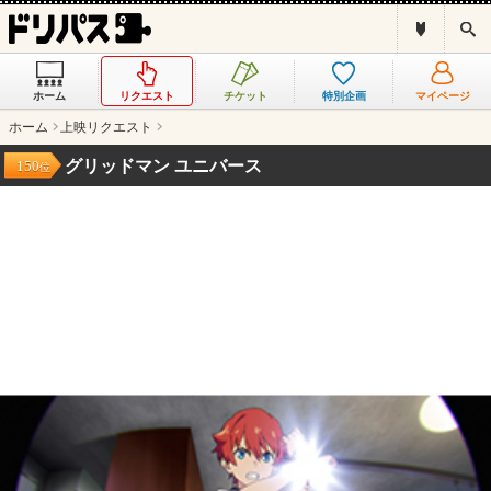
ド
検
リ
索
パ
ス
ホーム
リクエスト
チケット
特別企画
マイページ
と
は
ホーム
上映リクエスト
？
グリッドマン ユニバース
150
位