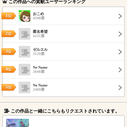
この作品への貢献ユーザーランキング
おこめ
1
位
4340票
匿名希望
2
位
4231票
ゼルエル
3
位
3129票
No Name
4
位
2648票
No Name
5
位
2469票
この作品と一緒にこちらもリクエストされています。