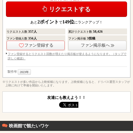
リクエストする
2
ポイント
149
位
あと
で
にランクアップ！
357
人
58,426
リクエスト人数
累計リクエスト数
356
人
3
投稿
ファン登録人数
ファン掲示板
ファン登録する
ファン掲示板へ
ファン登録するとリクエスト回数が増えたり掲示板が使えるようになります。（タップで
詳しく確認）
製作年
2023年
※リクエストが多い作品から上映候補になります。上映候補になると、ドリパス運営スタッフが
上映に向けて準備を開始いたします。
友達にも教えよう！！
映画館で観たいワケ