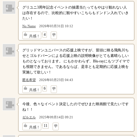
グリユニ3周年記念イベントの抽選当たってもやはり観れない人
は存在するので、比較的に観やすいこちらもドンドン入れていき
たい！
No Name
2026年03月31日 10:12
↓
4
共感！
グリッドマンユニバースの応援上映ですが、冒頭に映る飛鳥川ち
せとゴルドバーンによる応援上映の説明映像がとても素晴らしい
ものとなっております。 にもかかわらず、Blu-rayにもツブイマで
も視聴できません。であるならば、是非とも定期的に応援上映を
実施して欲しい！
匿名希望
2026年03月23日 04:43
↓
6
共感！
今後、色々なイベント決定したのでぜひまた映画館で見たいです
ね！！
ゼルエル
2025年09月14日 09:21
↓
11
共感！