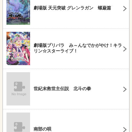
劇場版 天元突破 グレンラガン 螺巌篇
劇場版プリパラ み～んなでかがやけ！キラ
リン☆スターライブ！
世紀末救世主伝説 北斗の拳
南部の唄