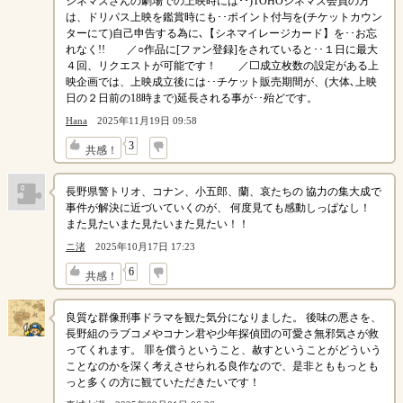
シネマズさんの劇場での上映時には･･)TOHOシネマズ会員の方
は、ドリパス上映を鑑賞時にも･･ポイント付与を(チケットカウン
ターにて)自己申告する為に､【シネマイレージカード】を･･お忘
れなく!! ／○作品に[ファン登録]をされていると･･１日に最大
４回、リクエストが可能です！ ／⬜成立枚数の設定がある上
映企画では、上映成立後には･･チケット販売期間が、(大体､上映
日の２日前の18時まで)延長される事が･･殆どです。
Hana
2025年11月19日 09:58
↓
3
共感！
長野県警トリオ、コナン、小五郎、蘭、哀たちの 協力の集大成で
事件が解決に近づいていくのが、 何度見ても感動しっぱなし！
また見たいまた見たいまた見たい！！
ニ渚
2025年10月17日 17:23
↓
6
共感！
良質な群像刑事ドラマを観た気分になりました。 後味の悪さを、
長野組のラブコメやコナン君や少年探偵団の可愛さ無邪気さが救
ってくれます。 罪を償うということ、赦すということがどういう
ことなのかを深く考えさせられる良作なので、是非とももっとも
っと多くの方に観ていただきたいです！