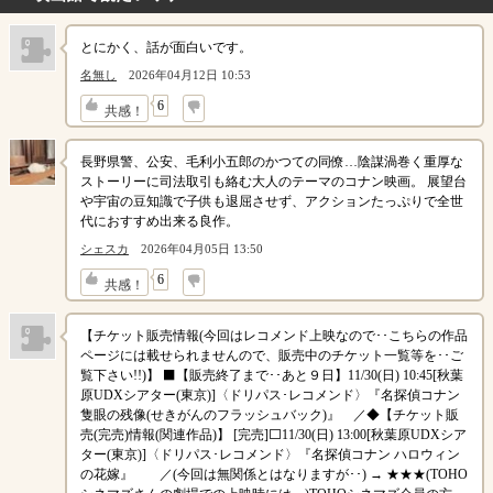
とにかく、話が面白いです。
名無し
2026年04月12日 10:53
↓
6
共感！
長野県警、公安、毛利小五郎のかつての同僚…陰謀渦巻く重厚な
ストーリーに司法取引も絡む大人のテーマのコナン映画。 展望台
や宇宙の豆知識で子供も退屈させず、アクションたっぷりで全世
代におすすめ出来る良作。
シェスカ
2026年04月05日 13:50
↓
6
共感！
【チケット販売情報(今回はレコメンド上映なので･･こちらの作品
ページには載せられませんので、販売中のチケット一覧等を･･ご
覧下さい!!)】 ⬛【販売終了まで･･あと９日】11/30(日) 10:45[秋葉
原UDXシアター(東京)]〈ドリパス･レコメンド〉『名探偵コナン
隻眼の残像(せきがんのフラッシュバック)』 ／◆【チケット販
売(完売)情報(関連作品)】 [完売]⬜11/30(日) 13:00[秋葉原UDXシア
ター(東京)]〈ドリパス･レコメンド〉『名探偵コナン ハロウィン
の花嫁』 ／(今回は無関係とはなりますが･･) → ★★★(TOHO