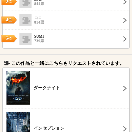
3
位
844票
ココ
4
位
814票
SUMI
5
位
739票
この作品と一緒にこちらもリクエストされています。
ダークナイト
インセプション