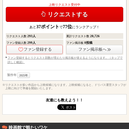
上映リクエスト受付中
リクエストする
37
ポイント
77
位
あと
で
にランクアップ！
293
人
20,726
リクエスト人数
累計リクエスト数
299
人
0
投稿
ファン登録人数
ファン掲示板
ファン登録する
ファン掲示板へ
ファン登録するとリクエスト回数が増えたり掲示板が使えるようになります。（タップで
詳しく確認）
製作年
2025年
※リクエストが多い作品から上映候補になります。上映候補になると、ドリパス運営スタッフが
上映に向けて準備を開始いたします。
友達にも教えよう！！
映画館で観たいワケ