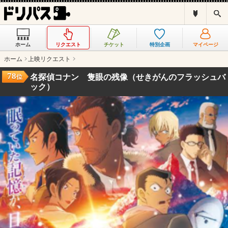
ド
検
リ
索
パ
ス
ホーム
リクエスト
チケット
特別企画
マイページ
と
は
ホーム
上映リクエスト
？
78
名探偵コナン 隻眼の残像（せきがんのフラッシュバ
位
ック）