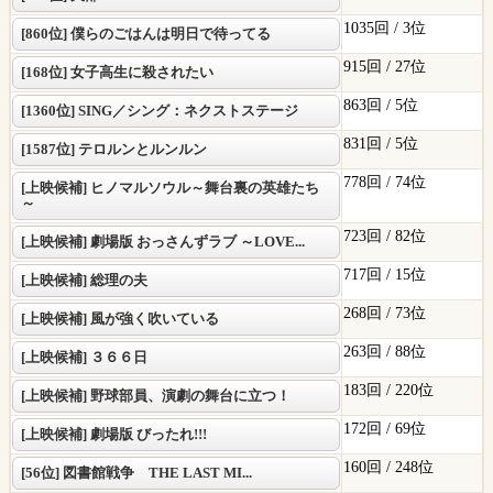
1035回 /
3位
[860位] 僕らのごはんは明日で待ってる
915回 /
27位
[168位] 女子高生に殺されたい
863回 /
5位
[1360位] SING／シング：ネクストステージ
831回 /
5位
[1587位] テロルンとルンルン
778回 /
74位
[上映候補] ヒノマルソウル～舞台裏の英雄たち
～
723回 /
82位
[上映候補] 劇場版 おっさんずラブ ～LOVE...
717回 /
15位
[上映候補] 総理の夫
268回 /
73位
[上映候補] 風が強く吹いている
263回 /
88位
[上映候補] ３６６日
183回 /
220位
[上映候補] 野球部員、演劇の舞台に立つ！
172回 /
69位
[上映候補] 劇場版 びったれ!!!
160回 /
248位
[56位] 図書館戦争 THE LAST MI...