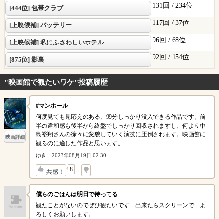
131回 /
234位
[444位] 包帯クラブ
117回 /
37位
[上映候補] バッテリー
96回 /
68位
[上映候補] 私にふさわしいホテル
92回 /
154位
[875位] 影裏
"映画館で観たいワケ"投稿履歴
#マンホール
何度見ても見応えのある、99分しっかり没入できる作品です。前
半の違和感も後半から終盤でしっかり回収されますし、何より中
島裕翔さんの徐々に変貌していく演技に圧倒されます。映画館に
映画詳細
観るのに適した作品と思います。
ゆき
2023年08月19日 02:30
↓
8
共感！
僕らのごはんは明日で待ってる
観たことがないのでぜひ観たいです、出来たらスクリーンで！よ
ろしくお願いします。