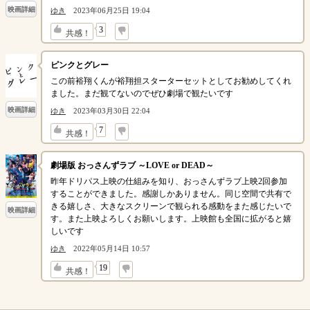
映画詳細
ゆき
2023年06月25日 19:04
↓
3
共感！
ピンクとグレー
この前裕翔くんが裕翔担スターターセットとしてお勧めしてくれ
ました。まだ観てないのでぜひ劇場で観たいです
映画詳細
ゆき
2023年03月30日 22:04
↓
7
共感！
劇場版 おっさんずラブ ～LOVE or DEAD～
昨年ドリパス上映の仕組みを知り、おっさんずラブ上映2回参加
することができました。感謝しかありません。同じ空間で共有で
きる嬉しさ、大きなスクリーンで観られる感動をまた感じたいで
映画詳細
す。また上映よろしくお願いします。上映館も全国に拡がると嬉
しいです
ゆき
2022年05月14日 10:57
↓
19
共感！