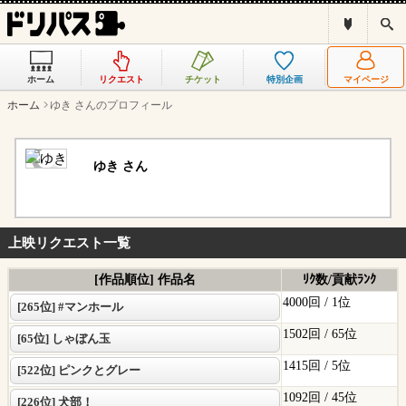
ド
検
リ
索
パ
ス
ホーム
リクエスト
チケット
特別企画
マイページ
と
は
ホーム
ゆき さんのプロフィール
？
ゆき さん
上映リクエスト一覧
[作品順位] 作品名
ﾘｸ数/貢献ﾗﾝｸ
4000回 /
1位
[265位] #マンホール
1502回 /
65位
[65位] しゃぼん玉
1415回 /
5位
[522位] ピンクとグレー
1092回 /
45位
[226位] 犬部！