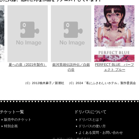
夏への扉（2021年製作）
銀河英雄伝説外伝／白銀
PERFECT BLUE パーフ
の谷
ェクト ブルー
（C）2012柚木麻子／新潮社 （C）2024「私にふさわしいホテル」製作委員会
チケット一覧
ドリパスについて
販売中のチケット
ドリパスとは？
特別企画
ドリパスの使い方
よくある質問・お問い合わせ
© グランプラン株式会社.