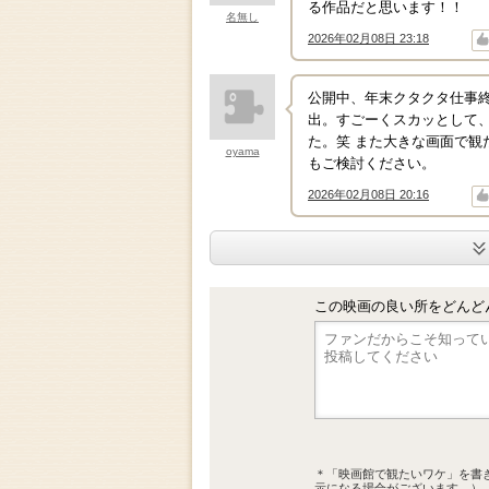
る作品だと思います！！
名無し
2026年02月08日 23:18
↑
↓
公開中、年末クタクタ仕事
出。すごーくスカッとして
た。笑 また大きな画面で観
oyama
もご検討ください。
2026年02月08日 20:16
↑
↓
この映画の良い所をどんど
＊「映画館で観たいワケ」を書
示になる場合がございます。）