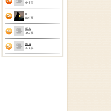
648票
2位
jiji
503票
3位
匿名
457票
4位
匿名
374票
5位