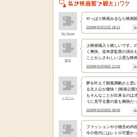
私がこの作品を映画館で観たいワケ
やっぱり映画みるなら映画
2026年02月12日 18:11
↑
↓
No Name
上映候補入り嬉しいです。
く爽快。堤幸彦監督の演出
ことがふさわしい上質な映
匿名
2026年02月09日 12:02
↑
↓
夢を叶えて順風満帆かと思
る主人公が痛快！(映画公開
もそんなことが出来るのは
トモたん
うに見守る妻の姿も胸熱だっ
2026年02月09日 08:56
↑
↓
ファッションや小物含め内
今の世代にはレトロ可愛か