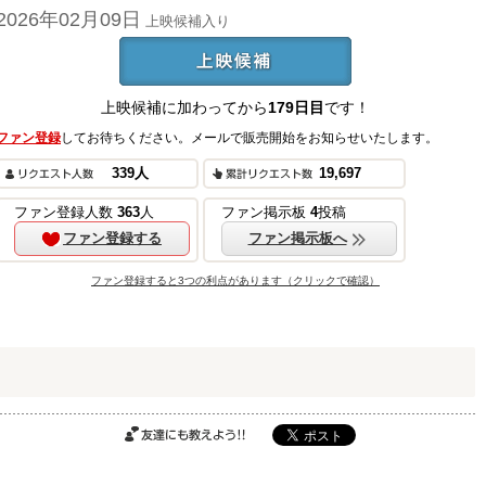
2026年02月09日
上映候補入り
上映候補に加わってから
179日目
です！
上映候補
ファン登録
してお待ちください。メールで販売開始をお知らせいたします。
339
人
19,697
ご購入はこちら
ファン登録人数
363
人
ファン掲示板
4
投稿
ファン登録する
ファン掲示板へ
ファン登録すると3つの利点があります（クリックで確認）
ご購入はこちら
ご購入はこちら
友達にも教えよ
う!!