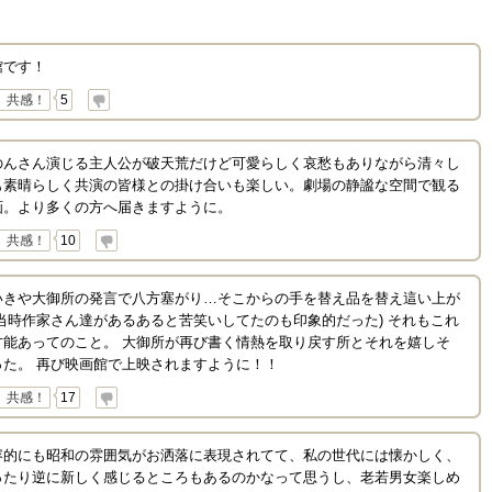
館です！
共感！
5
のんさん演じる主人公が破天荒だけど可愛らしく哀愁もありながら清々し
も素晴らしく共演の皆様との掛け合いも楽しい。劇場の静謐な空間で観る
画。より多くの方へ届きますように。
共感！
10
いきや大御所の発言で八方塞がり…そこからの手を替え品を替え這い上が
当時作家さん達があるあると苦笑いしてたのも印象的だった) それもこれ
才能あってのこと。 大御所が再び書く情熱を取り戻す所とそれを嬉しそ
た。 再び映画館で上映されますように！！
共感！
17
容的にも昭和の雰囲気がお洒落に表現されてて、私の世代には懐かしく、
ったり逆に新しく感じるところもあるのかなって思うし、老若男女楽しめ