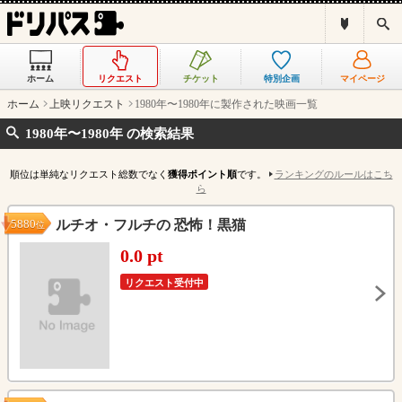
ド
検
リ
索
パ
ス
ホーム
リクエスト
チケット
特別企画
マイページ
と
は
ホーム
上映リクエスト
1980年〜1980年に製作された映画一覧
？
1980年〜1980年 の検索結果
順位は単純なリクエスト総数でなく
獲得ポイント順
です。
ランキングのルールはこち
ら
5880
ルチオ・フルチの 恐怖！黒猫
位
0.0 pt
リクエスト受付中