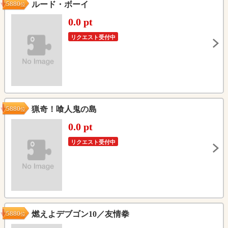
5880
ルード・ボーイ
位
0.0 pt
リクエスト受付中
5880
猟奇！喰人鬼の島
位
0.0 pt
リクエスト受付中
5880
燃えよデブゴン10／友情拳
位