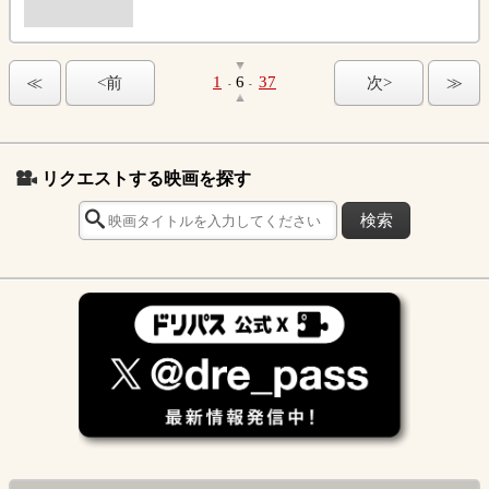
1
6
37
≪
<前
次>
≫
-
-
リクエストする映画を探す
検索