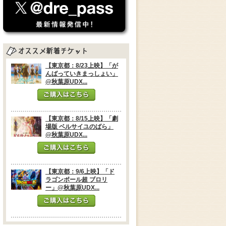
【東京都：8/23上映】「が
んばっていきまっしょい」
@秋葉原UDX...
【東京都：8/15上映】「劇
場版 ベルサイユのばら」
@秋葉原UDX...
【東京都：9/6上映】「ド
ラゴンボール超 ブロリ
ー」@秋葉原UDX...