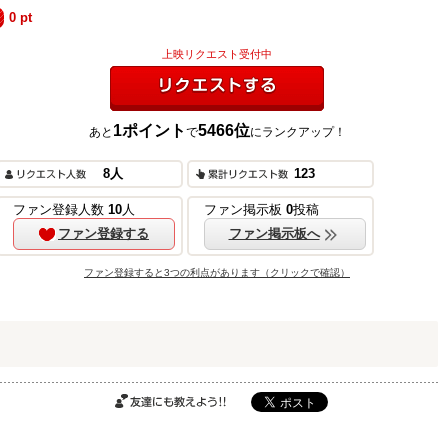
0
pt
上映リクエスト受付中
1
ポイント
5466
位
あと
で
にランクアップ！
リクエストする
8
人
123
ご購入はこちら
ファン登録人数
10
人
ファン掲示板
0
投稿
ファン登録する
ファン掲示板へ
ファン登録すると3つの利点があります（クリックで確認）
ご購入はこちら
ご購入はこちら
友達にも教えよ
う!!