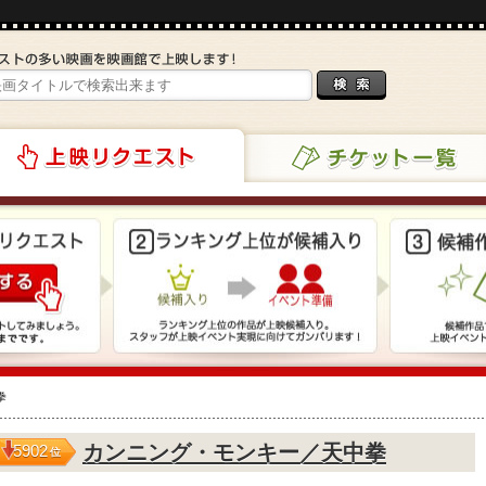
チケット一覧
リクエスト
拳
カンニング・モンキー／天中拳
5902
位