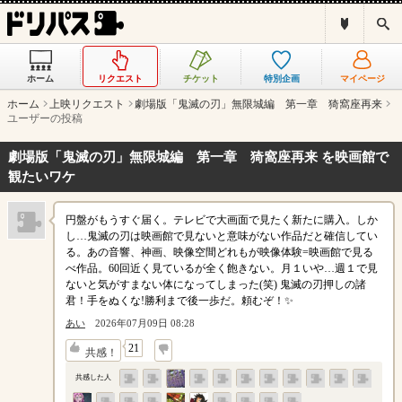
ド
検
リ
索
パ
ス
ホーム
リクエスト
チケット
特別企画
マイページ
と
は
ホーム
上映リクエスト
劇場版「鬼滅の刃」無限城編 第一章 猗窩座再来
？
ユーザーの投稿
劇場版「鬼滅の刃」無限城編 第一章 猗窩座再来 を映画館で
観たいワケ
円盤がもうすぐ届く。テレビで大画面で見たく新たに購入。しか
し…鬼滅の刃は映画館で見ないと意味がない作品だと確信してい
る。あの音響、神画、映像空間どれもが映像体験=映画館で見る
べ作品。60回近く見ているが全く飽きない。月１いや…週１で見
ないと気がすまない体になってしまった(笑) 鬼滅の刃押しの諸
君！手をぬくな!勝利まで後一歩だ。頼むぞ！✨
あい
2026年07月09日 08:28
↓
21
共感！
共感した人