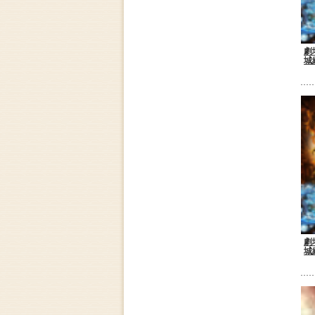
劇
城
劇
城