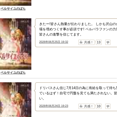
ベルサイユのばら
きたー!皆さん熱量が伝わりました。 しかも沢山
場を埋めつくす事が必須です! ベルバラファンの力
皆さんの進撃を信じてます。
2026年06月25日 19:32
↑
↓
共感！
13
ベルサイユのばら
ドリパスさん信じ7月14日の為に有給を取って待
ているはず！自宅で円盤を見ても満たされない。
い。
2026年06月24日 19:23
↑
↓
共感！
10