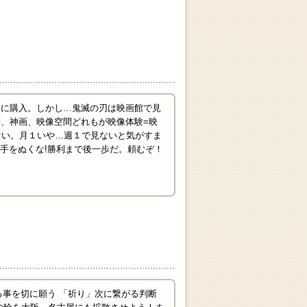
たに購入。しかし…鬼滅の刃は映画館で見
、神画、映像空間どれもが映像体験=映
ない。月１いや…週１で見ないと気がすま
！手をぬくな!勝利まで後一歩だ。頼むぞ！
まる事を切に願う 「祈り」次に繋がる判断