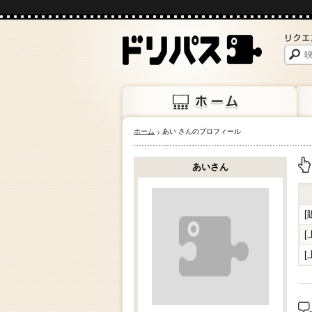
ホーム
あい さんのプロフィール
ホーム
上映
あいさん
上
[
[
[