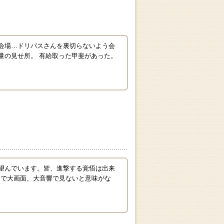
の会場…ドリパスさんを裏切らないよう会
量の見せ所。 有給取った甲斐があった。
ち望んでいます。皆、進撃する覚悟は出来
皆で大画面、大音響で見ないと意味がな