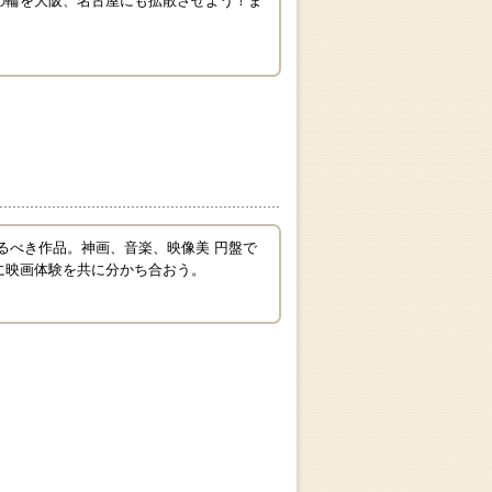
の輪を大阪、名古屋にも拡散させよう！ま
るべき作品。神画、音楽、映像美 円盤で
に映画体験を共に分かち合おう。