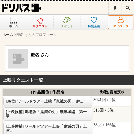
ド
検
リ
索
パ
ス
ホーム
リクエスト
チケット
特別企画
マイページ
と
は
ホーム
匿名 さんのプロフィール
？
匿名 さん
上映リクエスト一覧
[作品順位] 作品名
ﾘｸ数/貢献ﾗﾝｸ
3041回 /
2位
[36位] ワールドツアー上映「鬼滅の刃」 絆...
513回 /
5位
[上映候補] 劇場版「鬼滅の刃」無限城編 第一
章...
38回 /
166位
[上映候補] ワールドツアー上映「鬼滅の刃」上
弦...