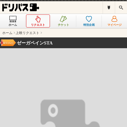
ド
検
リ
索
パ
ス
ホーム
リクエスト
チケット
特別企画
マイページ
と
は
ホーム
上映リクエスト
？
ゼーガペインSTA
4916
位