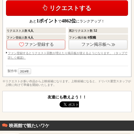
リクエストする
1
ポイント
4862
位
あと
で
にランクアップ！
6
人
52
リクエスト人数
累計リクエスト数
6
人
0
投稿
ファン登録人数
ファン掲示板
ファン登録する
ファン掲示板へ
ファン登録するとリクエスト回数が増えたり掲示板が使えるようになります。（タップで
詳しく確認）
製作年
2024年
※リクエストが多い作品から上映候補になります。上映候補になると、ドリパス運営スタッフが
上映に向けて準備を開始いたします。
友達にも教えよう！！
映画館で観たいワケ