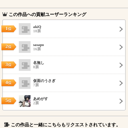
この作品への貢献ユーザーランキング
akiQ
1
位
18票
sasapo
2
位
16票
名無し
3
位
8票
仮面のうさぎ
4
位
7票
あめがす
5
位
2票
この作品と一緒にこちらもリクエストされています。