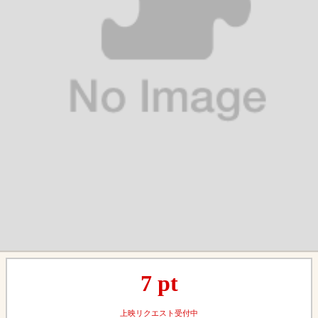
7
pt
上映リクエスト受付中