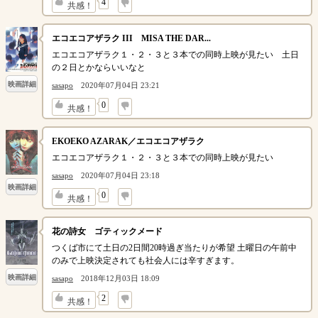
↓
4
共感！
エコエコアザラク III MISA THE DAR...
エコエコアザラク１・２・３と３本での同時上映が見たい 土日
の２日とかならいいなと
映画詳細
sasapo
2020年07月04日 23:21
↓
0
共感！
EKOEKO AZARAK／エコエコアザラク
エコエコアザラク１・２・３と３本での同時上映が見たい
sasapo
2020年07月04日 23:18
映画詳細
↓
0
共感！
花の詩女 ゴティックメード
つくば市にて土日の2日間20時過ぎ当たりが希望 土曜日の午前中
のみで上映決定されても社会人には辛すぎます。
映画詳細
sasapo
2018年12月03日 18:09
↓
2
共感！