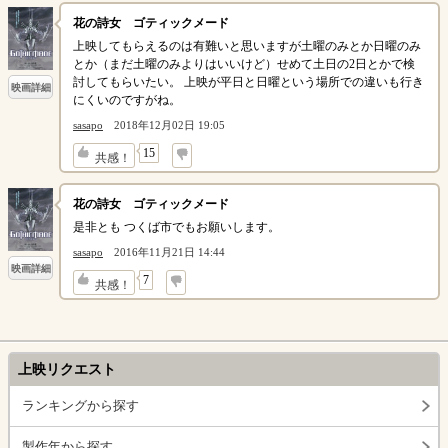
花の詩女 ゴティックメード
上映してもらえるのは有難いと思いますが土曜のみとか日曜のみ
とか（まだ土曜のみよりはいいけど）せめて土日の2日とかで検
討してもらいたい。 上映が平日と日曜という場所での違いも行き
映画詳細
にくいのですがね。
sasapo
2018年12月02日 19:05
↓
15
共感！
花の詩女 ゴティックメード
是非とも つくば市でもお願いします。
sasapo
2016年11月21日 14:44
映画詳細
↓
7
共感！
上映リクエスト
ランキングから探す
製作年から探す