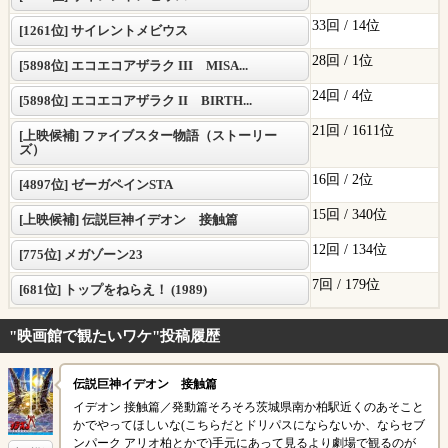
33回 /
14位
[1261位] サイレントメビウス
28回 /
1位
[5898位] エコエコアザラク III MISA...
24回 /
4位
[5898位] エコエコアザラク II BIRTH...
21回 /
1611位
[上映候補] ファイブスター物語（ストーリー
ズ）
16回 /
2位
[4897位] ゼーガペインSTA
15回 /
340位
[上映候補] 伝説巨神イデオン 接触篇
12回 /
134位
[775位] メガゾーン23
7回 /
179位
[681位] トップをねらえ！ (1989)
"映画館で観たいワケ"投稿履歴
伝説巨神イデオン 接触篇
イデオン 接触篇／発動篇そろそろ茨城県南か柏駅近くのあそこと
かでやってほしいな(こちらだとドリパスにならないか、ならセブ
ンパーク アリオ柏とかで)手元にあって見るより劇場で観るのが