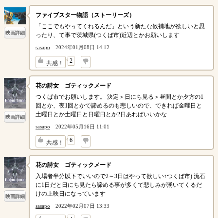
ファイブスター物語（ストーリーズ）
「ここでもやぅてくれるんだ」という新たな候補地が欲しいと思
映画詳細
ったり、て事で茨城県(つくば市)近辺とかお願いします
sasapo
2024年01月08日 14:12
↓
2
共感！
花の詩女 ゴティックメード
つくば市でお願いします。 決定＞日にち見る＞昼間とか夕方の1
回とか、夜1回とかで諦めるのも悲しいので、できれぱ金曜日と
土曜日とか土曜日と日曜日とか2日あればいいかな
映画詳細
sasapo
2022年05月16日 11:01
↓
6
共感！
花の詩女 ゴティックメード
入場者半分以下でいいので2～3日はやって欲しい↑つくば市) 流石
に1日だと日にち見たら諦める事が多くて悲しみが湧いてくるだ
けの上映日になっています
映画詳細
sasapo
2022年02月07日 13:33