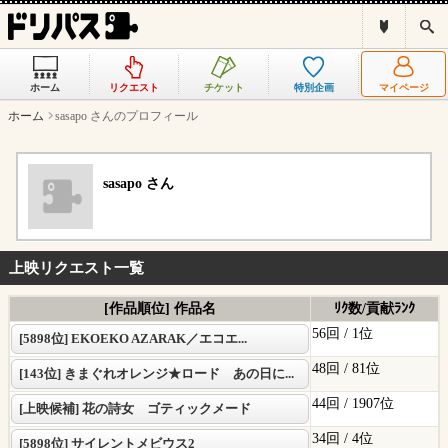
ド
検
リ
索
パ
ス
ホーム
リクエスト
チケット
特別企画
マイページ
と
は
ホーム
sasapo さんのプロフィール
？
sasapo さん
上映リクエスト一覧
[作品順位] 作品名
ﾘｸ数/貢献ﾗﾝｸ
56回 /
1位
[5898位] EKOEKO AZARAK／エコエ...
48回 /
81位
[143位] きまぐれオレンジ★ロード あの日に...
44回 /
1907位
[上映候補] 花の詩女 ゴティックメード
34回 /
4位
[5898位] サイレントメビウス2