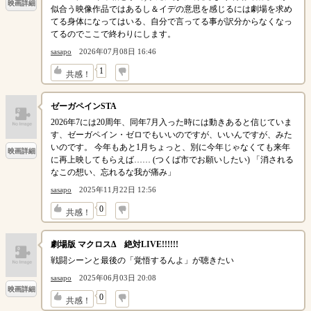
映画詳細
似合う映像作品ではあるし＆イデの意思を感じるには劇場を求め
てる身体になってはいる、自分で言ってる事が訳分からなくなっ
てるのでここで終わりにします。
sasapo
2026年07月08日 16:46
↓
1
共感！
ゼーガペインSTA
2026年7には20周年、同年7月入った時には動きあると信じていま
す、ゼーガペイン・ゼロでもいいのですが、いいんですが、みた
いのです。 今年もあと1月ちょっと、別に今年じゃなくても来年
映画詳細
に再上映してもらえば…… (つくば市でお願いしたい) 「消される
なこの想い、忘れるな我が痛み」
sasapo
2025年11月22日 12:56
↓
0
共感！
劇場版 マクロスΔ 絶対LIVE!!!!!!
戦闘シーンと最後の「覚悟するんよ」が聴きたい
sasapo
2025年06月03日 20:08
映画詳細
↓
0
共感！