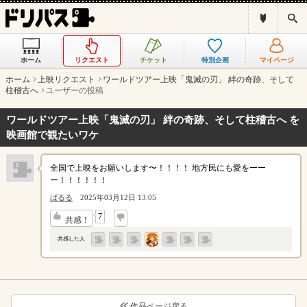
ド
検
リ
索
パ
ス
ホーム
リクエスト
チケット
特別企画
マイページ
と
は
ホーム
上映リクエスト
ワールドツアー上映「鬼滅の刃」 絆の奇跡、そして
？
柱稽古へ
ユーザーの投稿
ワールドツアー上映「鬼滅の刃」 絆の奇跡、そして柱稽古へ を
映画館で観たいワケ
全国で上映をお願いします〜！！！！ 地方民にも愛をーー
ー！！！！！！
ぱるる
2025年03月12日 13:05
↓
7
共感！
共感した人
作品ページ戻る