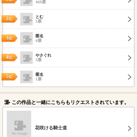
469票
とむ
2
位
5票
匿名
3
位
4票
やさぐれ
4
位
3票
匿名
5
位
1票
この作品と一緒にこちらもリクエストされています。
花咲ける騎士道