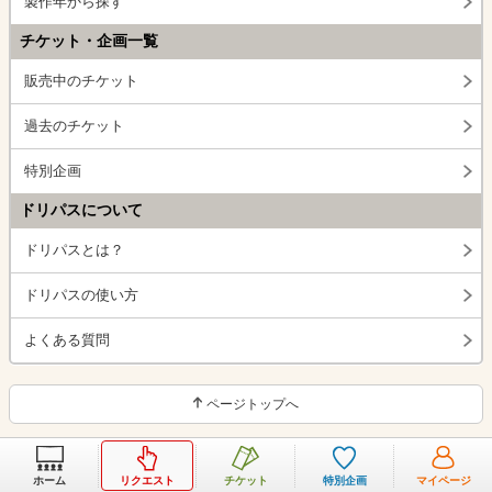
製作年から探す
チケット・企画一覧
販売中のチケット
過去のチケット
特別企画
ドリパスについて
ドリパスとは？
ドリパスの使い方
よくある質問
ページトップへ
ホーム
リクエスト
チケット
特別企画
マイページ