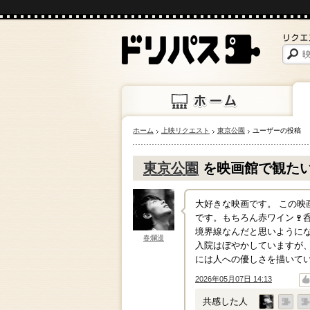
ホーム
上映リクエスト
東京公園
ユーザーの投稿
ホーム
上映
東京公園
を映画館で観た
大好きな映画です。 この映
です。もちろん赤ワイン🍷
境界線なんだと思いようにな
春爛漫
入院はぼやかしていますが
には人への優しさを描いて
2026年05月07日 14:13
↑
↓
共感した人