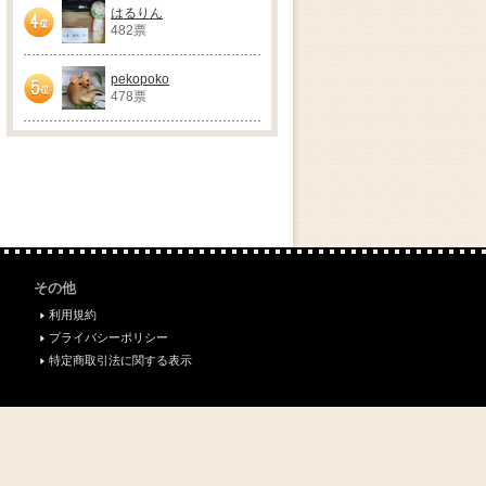
はるりん
482票
4位
pekopoko
478票
5位
その他
利用規約
プライバシーポリシー
特定商取引法に関する表示