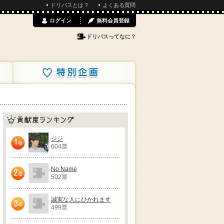
ドリパスとは？
よくある質問
ログイン
無料会員登録
ドリパスってなに？
特別企画
貢献度ランキング
ジジ
604票
1位
No Name
502票
2位
誠実な人にひかれます
499票
3位