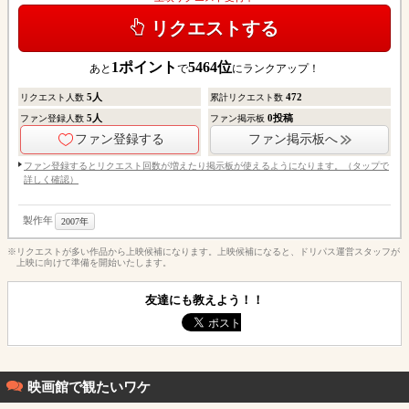
リクエストする
1
ポイント
5464
位
あと
で
にランクアップ！
5
人
472
リクエスト人数
累計リクエスト数
5
人
0
投稿
ファン登録人数
ファン掲示板
ファン登録する
ファン掲示板へ
ファン登録するとリクエスト回数が増えたり掲示板が使えるようになります。（タップで
詳しく確認）
製作年
2007年
※リクエストが多い作品から上映候補になります。上映候補になると、ドリパス運営スタッフが
上映に向けて準備を開始いたします。
友達にも教えよう！！
映画館で観たいワケ