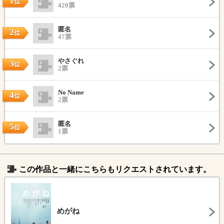
1
位
420票
匿名
2
位
47票
やさぐれ
3
位
2票
No Name
4
位
2票
匿名
5
位
1票
この作品と一緒にこちらもリクエストされています。
めがね