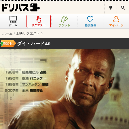
ド
検
リ
索
パ
ス
ホーム
リクエスト
チケット
特別企画
マイページ
と
は
ホーム
上映リクエスト
？
ダイ・ハード4.0
5904
位