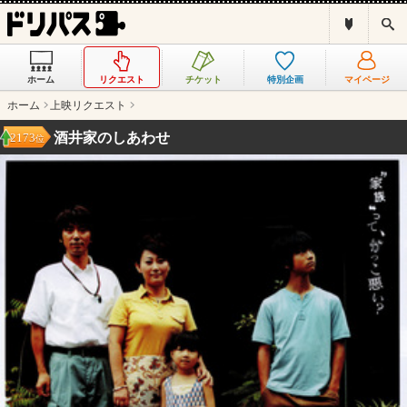
ド
検
リ
索
パ
ス
ホーム
リクエスト
チケット
特別企画
マイページ
と
は
ホーム
上映リクエスト
？
酒井家のしあわせ
2173
位