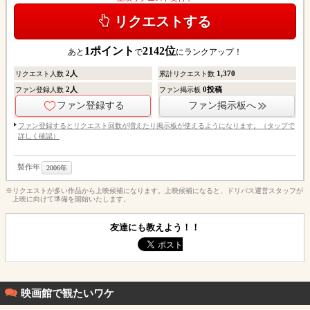
リクエストする
1
ポイント
2142
位
あと
で
にランクアップ！
2
人
1,370
リクエスト人数
累計リクエスト数
2
人
0
投稿
ファン登録人数
ファン掲示板
ファン登録する
ファン掲示板へ
ファン登録するとリクエスト回数が増えたり掲示板が使えるようになります。（タップで
詳しく確認）
製作年
2006年
※リクエストが多い作品から上映候補になります。上映候補になると、ドリパス運営スタッフが
上映に向けて準備を開始いたします。
友達にも教えよう！！
映画館で観たいワケ