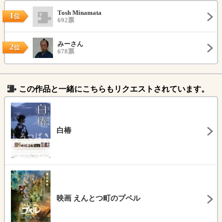
Tosh Minamata
1
位
692票
みーさん
2
位
678票
この作品と一緒にこちらもリクエストされています。
白椿
映画 えんとつ町のプペル