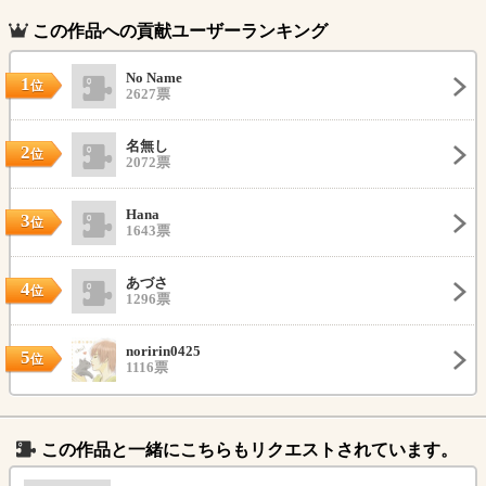
この作品への貢献ユーザーランキング
No Name
1
位
2627票
名無し
2
位
2072票
Hana
3
位
1643票
あづさ
4
位
1296票
noririn0425
5
位
1116票
この作品と一緒にこちらもリクエストされています。