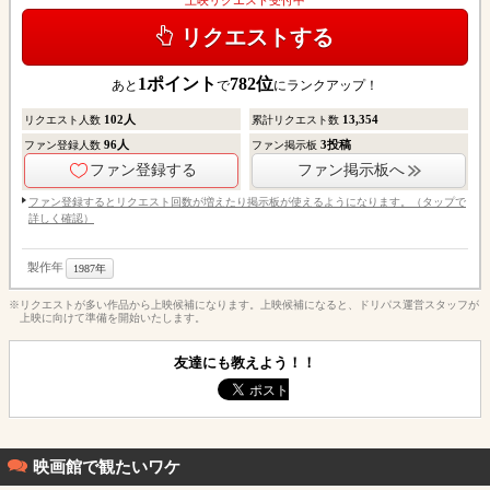
リクエストする
1
ポイント
782
位
あと
で
にランクアップ！
102
人
13,354
リクエスト人数
累計リクエスト数
96
人
3
投稿
ファン登録人数
ファン掲示板
ファン登録する
ファン掲示板へ
ファン登録するとリクエスト回数が増えたり掲示板が使えるようになります。（タップで
詳しく確認）
製作年
1987年
※リクエストが多い作品から上映候補になります。上映候補になると、ドリパス運営スタッフが
上映に向けて準備を開始いたします。
友達にも教えよう！！
映画館で観たいワケ