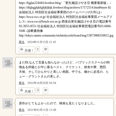
https://hjglaz224444.livedoor.blog/ 「更生施設けやき荘 概要最新版」↓
https://dfghgghjkkjjhjkljhjk.livedoor.blog/archives/17172514.html#more 社
会福祉法人 特別区社会福祉事業団のホームページのURLは↓
https://tswa-swc.or.jp/ 社会福祉法人 特別区社会福祉事業団メールアド
レス↓
tswa-swc@beach.ocn.ne.jp
西落合更生施設けやき荘の電話番号
03-3953-8551 社会福祉法人 特別区社会福祉事業団電話番号03-6666-
1046 ↓診断書画像
http://tokyo.ramen.community/nishitokyoshi/board/img/15873968310012.jpg
匿名
2024年11月15日 21:45
↓
1
共感！
まだBLなんて言葉も知らなかったけど、パブリックスクールの特
徴ある抑揚とか中に着るベスト、クリケット、校舎や寮、懲罰、
天候、そしてひんやりと美しい画面。中でも、確かに必見の、ヒ
ュー・グラントさんの美しさ。
匿名
2022年10月20日 04:56
↓
3
共感！
原作がとてもよかったので、映画も見たくなりました。
匿名
2021年02月11日 12:48