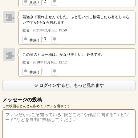
↓
2
共感！
若過ぎて観れませんでした。ふと思い出し検索したら有るじゃな
いですか❗️今なら観れます
匿名
2021年02月05日 19:50
↓
3
共感！
この頃のヒュー様は、かなり美しい。 必見です。
匿名
2018年11月16日 12:12
↓
1
共感！
ログインすると、もっと見れます
メッセージの投稿
この映画をどんどん広めてファンを増やそう！