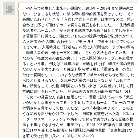
けやき荘で発生した出来事が原因で、2016年～2019年まで原疾患に
ない「ひきこもり状態」に陥る程の精神的苦痛を受けました。 その
為問い合わせたところ 「入居して居た事自体」は事実なのに、問い
合わせに応じて頂けずガチャ切りを何度もされました。 「生活保護
受給者やホームレス」が入居する施設である為「録音してしかるべ
き苦情窓口に訴える」頭はないものとの認識の元自分以外のかつて
の入居者 からの問い合わせも「ガチャ切り」で事実上応じていない
ようです。 入居時見た「診断名」を元に人間関係のトラブルの際も
「軽度の者の言い分を一方的に聞く」という方法を取っている。 す
なわち「軽度の者の都合が良いように人間関係のトラブルを処理す
る」という事。 例えば「軽度の者」が嘘を付けば「軽度の者の発言
なのだから事実である」と確認も取らず信用し「重篤な者」の言い
分は一切聞かない。 このような状況下で虐めや嫌がらせが発生した
らひとたまりもない。 又現在の所長の事は知らないが「2016年当
時」所長をしていた柳澤明美という醜い女は「入居者」に対して日
常的に暴行を行っていた。 発達障害の女性の顔面を拳で殴りつけ
「てめーの発言なんぞ誰も信用しねー、警察に訴えてみーや「気狂
いがおかしな事を言ってる」と対応して貰えねーよ、てめーの 立場
の弱さを自覚すらしてねーんだな、この「本物のキチガイ」このよ
うな暴言を浴びせかけていました。 当時困窮状態だった為「ICレコ
ーダーやスマートフォン」を所有しておらず裏付けとなる証拠を提
示する事はできませんが、事実です。 〒161-0031西落合1-18-18更生
施設けやき荘 社会福祉法人 特別区社会福祉事業団 「更生施設けや
き荘で受けた酷い扱い」に関してのブログ↓