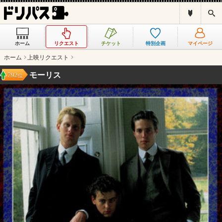
ド
検
リ
索
パ
ス
ホーム
リクエスト
チケット
特別企画
マイページ
と
は
ホーム
上映リクエスト
？
モーリス
792
位