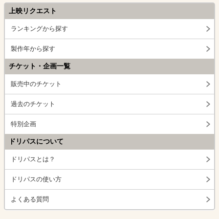
上映リクエスト
ランキングから探す
製作年から探す
チケット・企画一覧
販売中のチケット
過去のチケット
特別企画
ドリパスについて
ドリパスとは？
ドリパスの使い方
よくある質問