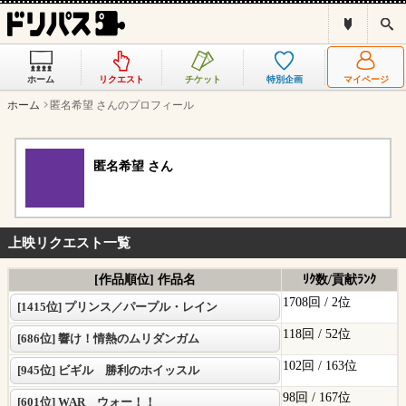
ド
検
リ
索
パ
ス
ホーム
リクエスト
チケット
特別企画
マイページ
と
は
ホーム
匿名希望 さんのプロフィール
？
匿名希望 さん
上映リクエスト一覧
[作品順位] 作品名
ﾘｸ数/貢献ﾗﾝｸ
1708回 /
2位
[1415位] プリンス／パープル・レイン
118回 /
52位
[686位] 響け！情熱のムリダンガム
102回 /
163位
[945位] ビギル 勝利のホイッスル
98回 /
167位
[601位] WAR ウォー！！