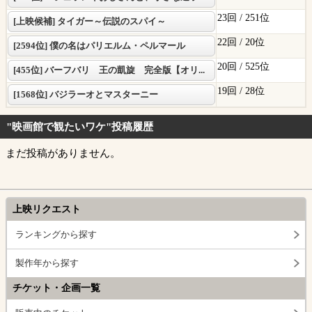
23回 /
251位
[上映候補] タイガー～伝説のスパイ～
22回 /
20位
[2594位] 僕の名はパリエルム・ペルマール
20回 /
525位
[455位] バーフバリ 王の凱旋 完全版【オリ...
19回 /
28位
[1568位] バジラーオとマスターニー
"映画館で観たいワケ"投稿履歴
まだ投稿がありません。
上映リクエスト
ランキングから探す
製作年から探す
チケット・企画一覧