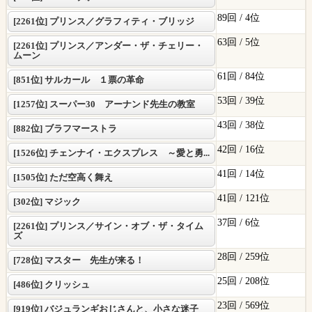
89回 /
4位
[2261位] プリンス／グラフィティ・ブリッジ
63回 /
5位
[2261位] プリンス／アンダー・ザ・チェリー・
ムーン
61回 /
84位
[851位] サルカール １票の革命
53回 /
39位
[1257位] スーパー30 アーナンド先生の教室
43回 /
38位
[882位] ブラフマーストラ
42回 /
16位
[1526位] チェンナイ・エクスプレス ～愛と勇...
41回 /
14位
[1505位] ただ空高く舞え
41回 /
121位
[302位] マジック
37回 /
6位
[2261位] プリンス／サイン・オブ・ザ・タイム
ズ
28回 /
259位
[728位] マスター 先生が来る！
25回 /
208位
[486位] クリッシュ
23回 /
569位
[919位] バジュランギおじさんと、小さな迷子