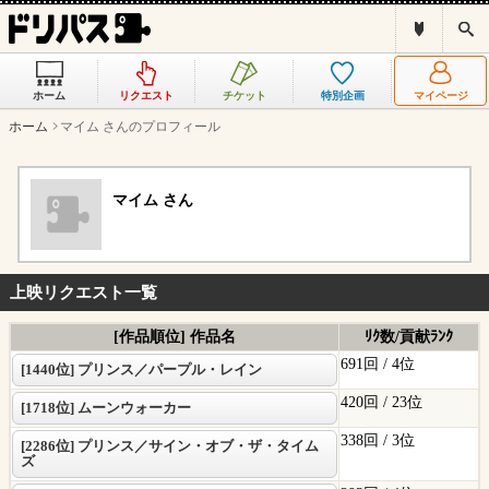
ド
検
リ
索
パ
ス
ホーム
リクエスト
チケット
特別企画
マイページ
と
は
ホーム
マイム さんのプロフィール
？
マイム さん
上映リクエスト一覧
[作品順位] 作品名
ﾘｸ数/貢献ﾗﾝｸ
691回 /
4位
[1440位] プリンス／パープル・レイン
420回 /
23位
[1718位] ムーンウォーカー
338回 /
3位
[2286位] プリンス／サイン・オブ・ザ・タイム
ズ