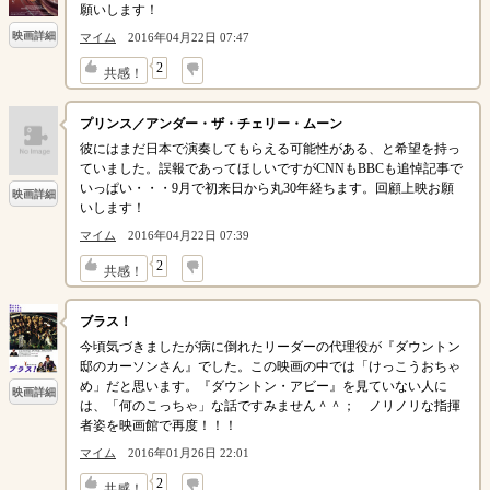
願いします！
映画詳細
マイム
2016年04月22日 07:47
↓
2
共感！
プリンス／アンダー・ザ・チェリー・ムーン
彼にはまだ日本で演奏してもらえる可能性がある、と希望を持っ
ていました。誤報であってほしいですがCNNもBBCも追悼記事で
いっぱい・・・9月で初来日から丸30年経ちます。回顧上映お願
映画詳細
いします！
マイム
2016年04月22日 07:39
↓
2
共感！
ブラス！
今頃気づきましたが病に倒れたリーダーの代理役が『ダウントン
邸のカーソンさん』でした。この映画の中では「けっこうおちゃ
め」だと思います。『ダウントン・アビー』を見ていない人に
映画詳細
は、「何のこっちゃ」な話ですみません＾＾； ノリノリな指揮
者姿を映画館で再度！！！
マイム
2016年01月26日 22:01
↓
2
共感！