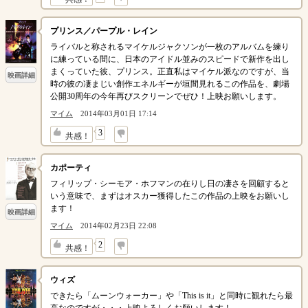
プリンス／パープル・レイン
ライバルと称されるマイケルジャクソンが一枚のアルバムを練り
に練っている間に、日本のアイドル並みのスピードで新作を出し
まくっていた彼、プリンス。正直私はマイケル派なのですが、当
映画詳細
時の彼の凄まじい創作エネルギーが垣間見れるこの作品を、劇場
公開30周年の今年再びスクリーンでぜひ！上映お願いします。
マイム
2014年03月01日 17:14
↓
3
共感！
カポーティ
フィリップ・シーモア・ホフマンの在りし日の凄さを回顧すると
いう意味で、まずはオスカー獲得したこの作品の上映をお願いし
ます！
映画詳細
マイム
2014年02月23日 22:08
↓
2
共感！
ウィズ
できたら「ムーンウォーカー」や「This is it」と同時に観れたら最