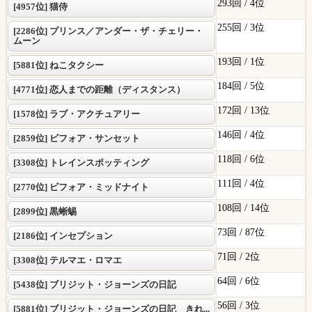
293回 /
4位
[4957位] 猫侍
255回 /
3位
[2286位] プリンス／アンダー・ザ・チェリー・
ムーン
193回 /
1位
[5881位] ねこタクシー
184回 /
5位
[4771位] 恋人までの距離（ディスタンス）
172回 /
13位
[1578位] ラブ・アクチュアリー
146回 /
4位
[2859位] ビフォア・サンセット
118回 /
6位
[3308位] トレインスポッティング
111回 /
4位
[2770位] ビフォア・ミッドナイト
108回 /
14位
[2899位] 黒蜥蜴
73回 /
87位
[2186位] インセプション
71回 /
2位
[3308位] テルマエ・ロマエ
64回 /
6位
[5438位] ブリジット・ジョーンズの日記
56回 /
3位
[5881位] ブリジット・ジョーンズの日記 きれ...