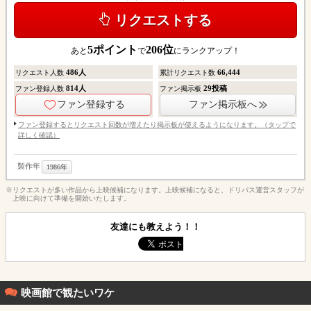
リクエストする
5
ポイント
206
位
あと
で
にランクアップ！
486
人
66,444
リクエスト人数
累計リクエスト数
814
人
29
投稿
ファン登録人数
ファン掲示板
ファン登録する
ファン掲示板へ
ファン登録するとリクエスト回数が増えたり掲示板が使えるようになります。（タップで
詳しく確認）
製作年
1986年
※リクエストが多い作品から上映候補になります。上映候補になると、ドリパス運営スタッフが
上映に向けて準備を開始いたします。
友達にも教えよう！！
映画館で観たいワケ