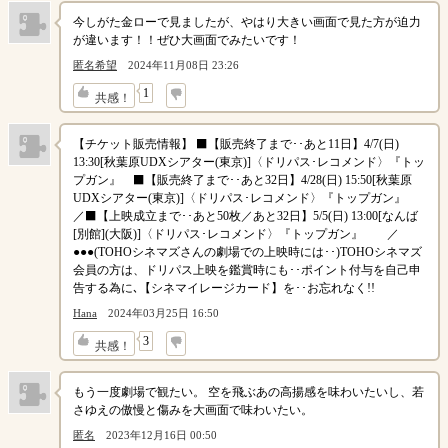
今しがた金ローで見ましたが、やはり大きい画面で見た方が迫力
が違います！！ぜひ大画面でみたいです！
匿名希望
2024年11月08日 23:26
↓
1
共感！
【チケット販売情報】 ⬛【販売終了まで･･あと11日】4/7(日)
13:30[秋葉原UDXシアター(東京)]〈ドリパス･レコメンド〉『トッ
プガン』 ⬛【販売終了まで･･あと32日】4/28(日) 15:50[秋葉原
UDXシアター(東京)]〈ドリパス･レコメンド〉『トップガン』
／⬛【上映成立まで･･あと50枚／あと32日】5/5(日) 13:00[なんば
[別館](大阪)]〈ドリパス･レコメンド〉『トップガン』 ／
●●●(TOHOシネマズさんの劇場での上映時には･･)TOHOシネマズ
会員の方は、ドリパス上映を鑑賞時にも･･ポイント付与を自己申
告する為に､【シネマイレージカード】を･･お忘れなく!!
Hana
2024年03月25日 16:50
↓
3
共感！
もう一度劇場で観たい。 空を飛ぶあの高揚感を味わいたいし、若
さゆえの傲慢と傷みを大画面で味わいたい。
匿名
2023年12月16日 00:50