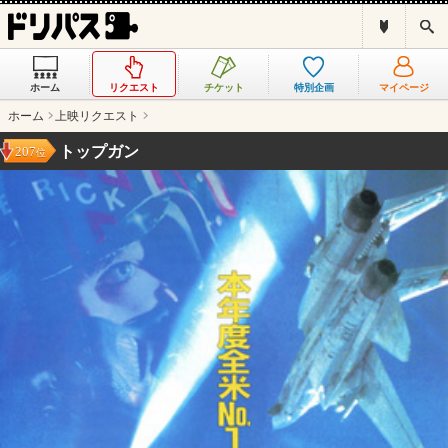
ド
検
リ
索
パ
ス
ホーム
リクエスト
チケット
特別企画
マイページ
と
は
ホーム
上映リクエスト
？
トップガン
207
位