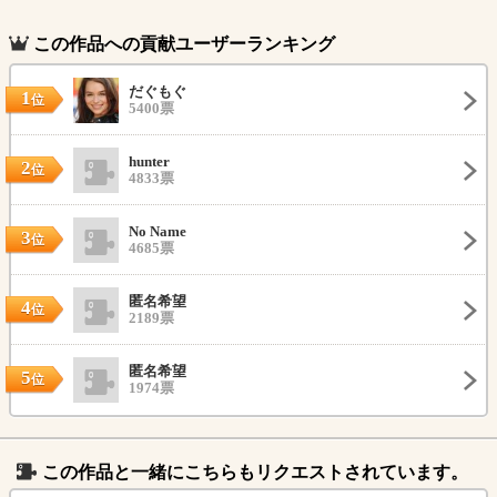
この作品への貢献ユーザーランキング
だぐもぐ
1
位
5400票
hunter
2
位
4833票
No Name
3
位
4685票
匿名希望
4
位
2189票
匿名希望
5
位
1974票
この作品と一緒にこちらもリクエストされています。