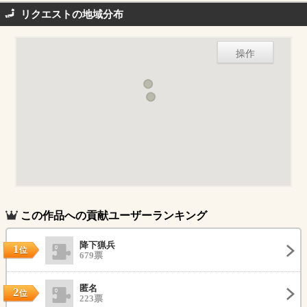
リクエストの地域分布
操作
この作品への貢献ユーザーランキング
降下猟兵
1
位
679票
匿名
2
位
223票