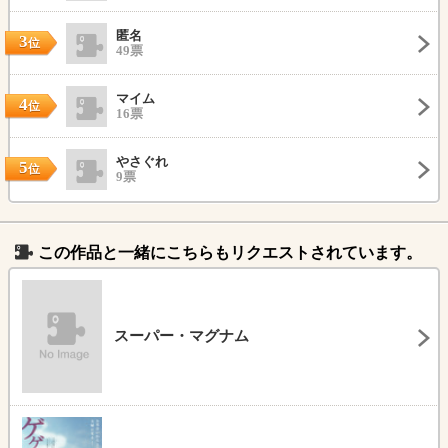
匿名
3
位
49票
マイム
4
位
16票
やさぐれ
5
位
9票
この作品と一緒にこちらもリクエストされています。
スーパー・マグナム