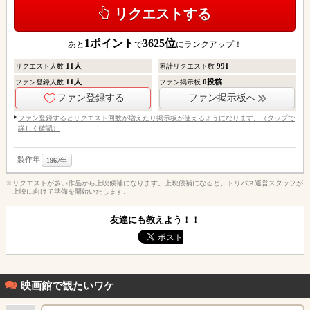
リクエストする
1
ポイント
3625
位
あと
で
にランクアップ！
11
人
991
リクエスト人数
累計リクエスト数
11
人
0
投稿
ファン登録人数
ファン掲示板
ファン登録する
ファン掲示板へ
ファン登録するとリクエスト回数が増えたり掲示板が使えるようになります。（タップで
詳しく確認）
製作年
1967年
※リクエストが多い作品から上映候補になります。上映候補になると、ドリパス運営スタッフが
上映に向けて準備を開始いたします。
友達にも教えよう！！
映画館で観たいワケ