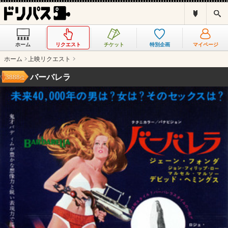
ド
検
リ
索
パ
ス
ホーム
リクエスト
チケット
特別企画
マイページ
と
は
ホーム
上映リクエスト
？
バーバレラ
3888
位