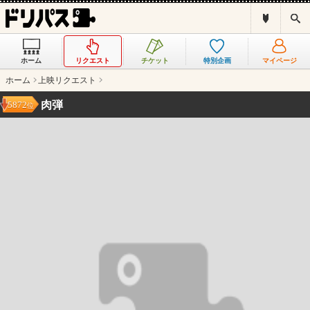
ド
検
リ
索
パ
ス
ホーム
リクエスト
チケット
特別企画
マイページ
と
は
ホーム
上映リクエスト
？
肉弾
5872
位