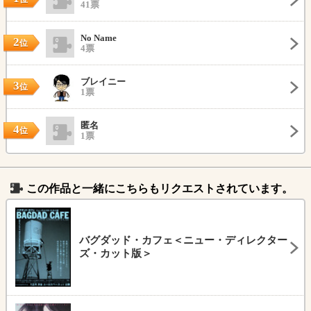
41票
No Name
2
位
4票
ブレイニー
3
位
1票
匿名
4
位
1票
この作品と一緒にこちらもリクエストされています。
バグダッド・カフェ＜ニュー・ディレクター
ズ・カット版＞