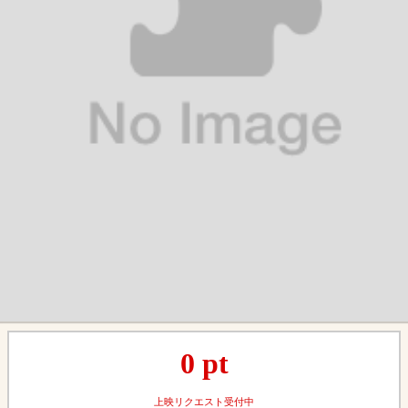
0
pt
上映リクエスト受付中