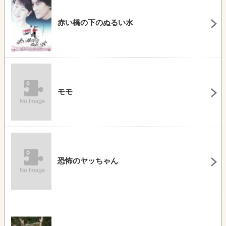
赤い橋の下のぬるい水
モモ
恐怖のヤッちゃん