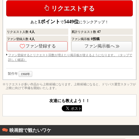
リクエストする
1
ポイント
5449
位
あと
で
にランクアップ！
4
人
47
リクエスト人数
累計リクエスト数
4
人
0
投稿
ファン登録人数
ファン掲示板
ファン登録する
ファン掲示板へ
ファン登録するとリクエスト回数が増えたり掲示板が使えるようになります。（タップで
詳しく確認）
製作年
1968年
※リクエストが多い作品から上映候補になります。上映候補になると、ドリパス運営スタッフが
上映に向けて準備を開始いたします。
友達にも教えよう！！
映画館で観たいワケ