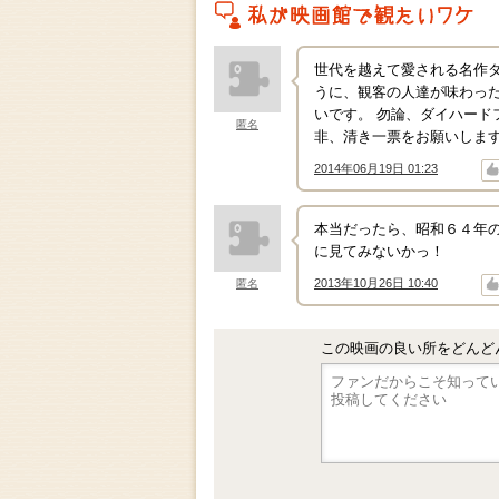
私がこの作品を映画館で観たいワケ
世代を越えて愛される名作
うに、観客の人達が味わっ
いです。 勿論、ダイハード
匿名
非、清き一票をお願いします!
2014年06月19日 01:23
↑
↓
本当だったら、昭和６４年
に見てみないかっ！
2013年10月26日 10:40
匿名
↑
↓
この映画の良い所をどんど