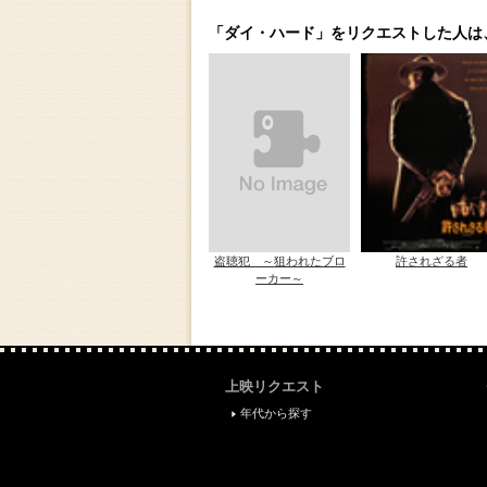
「ダイ・ハード」をリクエストした人は
盗聴犯 ～狙われたブロ
許されざる者
ーカー～
上映リクエスト
年代から探す