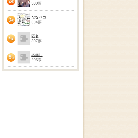
500票
2位
ななペコ
334票
3位
匿名
307票
4位
名無し
203票
5位