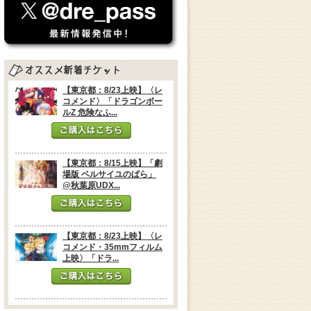
【東京都：8/23上映】〈レ
コメンド〉「ドラゴンボー
ルZ 危険なふ...
【東京都：8/15上映】「劇
場版 ベルサイユのばら」
@秋葉原UDX...
【東京都：8/23上映】〈レ
コメンド・35mmフィルム
上映〉「ドラ...