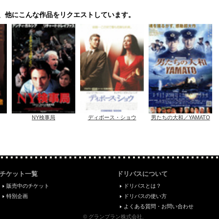
、他にこんな作品をリクエストしています。
NY検事局
ディボース・ショウ
男たちの大和／YAMATO
チケット一覧
ドリパスについて
販売中のチケット
ドリパスとは？
特別企画
ドリパスの使い方
よくある質問・お問い合わせ
© グランプラン株式会社.