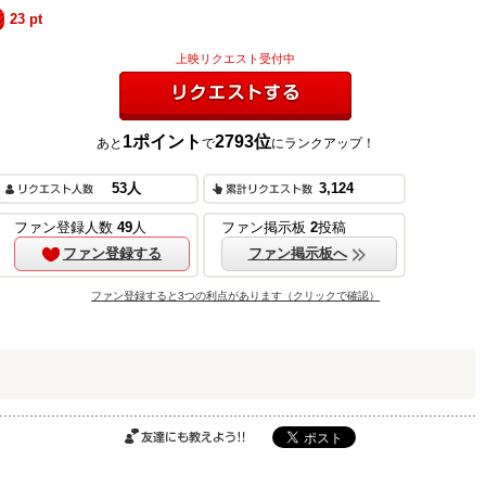
23
pt
上映リクエスト受付中
1
ポイント
2793
位
あと
で
にランクアップ！
リクエストする
53
人
3,124
ご購入はこちら
ファン登録人数
49
人
ファン掲示板
2
投稿
ファン登録する
ファン掲示板へ
ファン登録すると3つの利点があります（クリックで確認）
ご購入はこちら
ご購入はこちら
友達にも教えよ
う!!