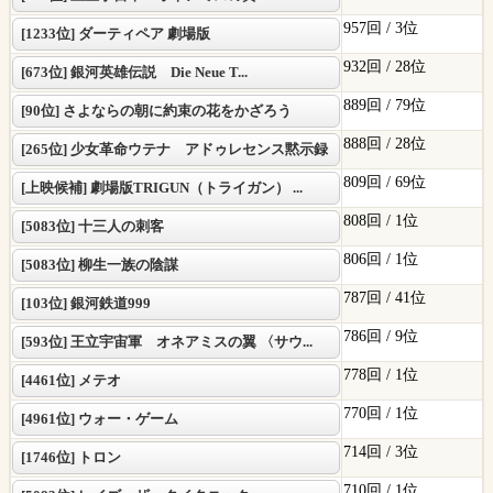
957回 /
3位
[1233位] ダーティペア 劇場版
932回 /
28位
[673位] 銀河英雄伝説 Die Neue T...
889回 /
79位
[90位] さよならの朝に約束の花をかざろう
888回 /
28位
[265位] 少女革命ウテナ アドゥレセンス黙示録
809回 /
69位
[上映候補] 劇場版TRIGUN（トライガン） ...
808回 /
1位
[5083位] 十三人の刺客
806回 /
1位
[5083位] 柳生一族の陰謀
787回 /
41位
[103位] 銀河鉄道999
786回 /
9位
[593位] 王立宇宙軍 オネアミスの翼 〈サウ...
778回 /
1位
[4461位] メテオ
770回 /
1位
[4961位] ウォー・ゲーム
714回 /
3位
[1746位] トロン
710回 /
1位