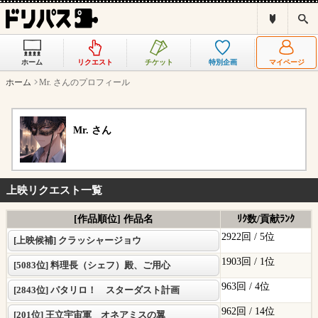
ド
検
リ
索
パ
ス
ホーム
リクエスト
チケット
特別企画
マイページ
と
は
ホーム
Mr. さんのプロフィール
？
Mr. さん
上映リクエスト一覧
[作品順位] 作品名
ﾘｸ数/貢献ﾗﾝｸ
2922回 /
5位
[上映候補] クラッシャージョウ
1903回 /
1位
[5083位] 料理長（シェフ）殿、ご用心
963回 /
4位
[2843位] パタリロ！ スターダスト計画
962回 /
14位
[201位] 王立宇宙軍 オネアミスの翼