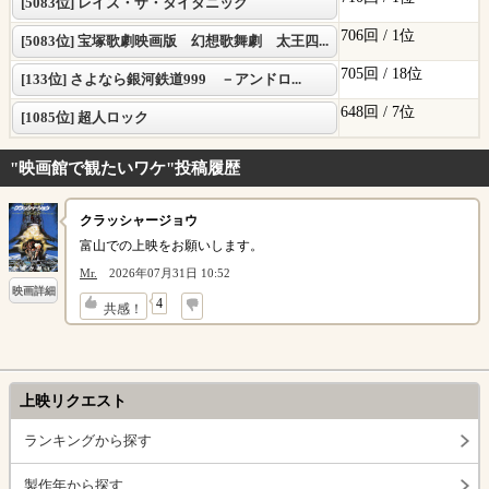
[5083位] レイズ・ザ・タイタニック
706回 /
1位
[5083位] 宝塚歌劇映画版 幻想歌舞劇 太王四...
705回 /
18位
[133位] さよなら銀河鉄道999 －アンドロ...
648回 /
7位
[1085位] 超人ロック
"映画館で観たいワケ"投稿履歴
クラッシャージョウ
富山での上映をお願いします。
Mr.
2026年07月31日 10:52
映画詳細
↓
4
共感！
上映リクエスト
ランキングから探す
製作年から探す