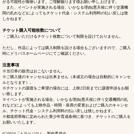
がる可能性が御座います。ご理解賜ります様お願い申し上げます。
また、イベントが実施される場合、いかなる理由(悪天候に伴う交通機
関の乱れなど)によってもチケット代金・システム利用料の払い戻しは致
しかねます。
チケット購入可能枚数について
・ご購入いただけるチケット枚数について制限を設けておりません。
ただし、作品によっては購入制限を設ける場合もございますので、ご購入
時にドリパスホームページにてご確認ください。
注意事項
※当日券の販売はおこないません。
※ご購入後のキャンセルは出来ません（未成立の場合は自動的にキャンセ
ルとなります）。
※チケットの譲渡をご希望の場合には、上映2日前までに譲渡申請をお願
い致します。
※イベントが実施される場合、いかなる理由(悪天候に伴う交通機関の乱
れなど)によっても上映作品・時間・座席の変更およびご購入のキャンセ
ル、チケット代金・システム利用料の払い戻しは致しかねます。
※都道府県毎に定められた青少年育成条例に基づき、チケットのご購入を
お願いいたします。
(C)2024「トラペジウム」製作委員会