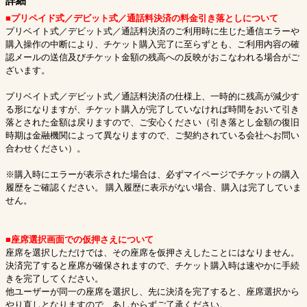
詳細
■プリペイド式／デビット式／通話料決済の料金引き落としについて
プリベイト式／デビット式／通話料決済のご利用時に生じた通信エラーや
購入操作の中断により、チケット購入完了に至らずとも、ご利用内容の確
認メールの送信及びチケット金額の残高への反映がおこなわれる場合がご
ざいます。
プリベイト式／デビット式／通話料決済の仕様上、一時的に残高が減少す
る形になりますが、チケット購入が完了していなければ時間をおいて引き
落とされた金額は戻りますので、ご安心ください（引き落とし金額の復旧
時期は金融機関によって異なりますので、ご契約されている会社へお問い
合わせください）。
※購入時にエラーが表示された場合は、必ずマイページでチケットの購入
履歴をご確認ください。 購入履歴に表示がない場合、購入は完了していま
せん。
■座席選択画面での仮押さえについて
座席を選択しただけでは、その座席を仮押さえしたことにはなりません。
決済完了すると座席が確保されますので、チケット購入時は速やかに手続
きを完了してください。
他ユーザーが同一の座席を選択し、先に決済を完了すると、座席選択から
やり直しとなりますので、あしからずご了承ください。