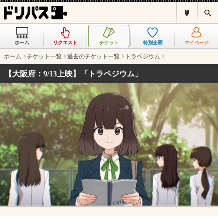
ド
検
リ
索
パ
ス
ホーム
リクエスト
チケット
特別企画
マイページ
と
は
ホーム
チケット一覧
過去のチケット一覧
トラペジウム
？
【大阪府：9/13上映】「トラペジウム」