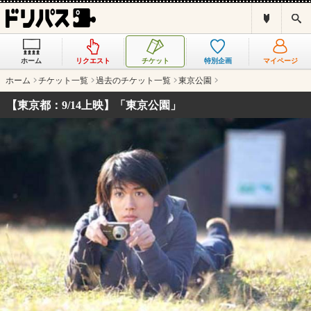
ド
検
リ
索
パ
ス
ホーム
リクエスト
チケット
特別企画
マイページ
と
は
ホーム
チケット一覧
過去のチケット一覧
東京公園
？
【東京都：9/14上映】「東京公園」