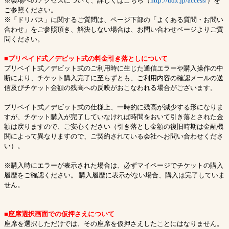
※会場へのアクセスについて、詳しくはこちら（
http://udx.jp/access/
）を
ご参照ください。
※「ドリパス」に関するご質問は、ページ下部の「よくある質問・お問い
合わせ」をご参照頂き、解決しない場合は、お問い合わせページよりご質
問ください。
■プリペイド式／デビット式の料金引き落としについて
プリベイト式／デビット式のご利用時に生じた通信エラーや購入操作の中
断により、チケット購入完了に至らずとも、ご利用内容の確認メールの送
信及びチケット金額の残高への反映がおこなわれる場合がございます。
プリベイト式／デビット式の仕様上、一時的に残高が減少する形になりま
すが、チケット購入が完了していなければ時間をおいて引き落とされた金
額は戻りますので、ご安心ください（引き落とし金額の復旧時期は金融機
関によって異なりますので、ご契約されている会社へお問い合わせくださ
い）。
※購入時にエラーが表示された場合は、必ずマイページでチケットの購入
履歴をご確認ください。 購入履歴に表示がない場合、購入は完了していま
せん。
■座席選択画面での仮押さえについて
座席を選択しただけでは、その座席を仮押さえしたことにはなりません。