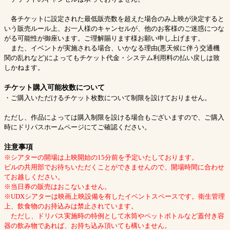
各チケットに設定された最低販売数を超えた場合のみ上映が決定すると
いう販売ルール上、お一人様のキャンセルが、他のお客様のご迷惑につな
がる可能性が御座います。ご理解賜ります様お願い申し上げます。
また、イベントが実施される場合、いかなる理由(悪天候に伴う交通機
関の乱れなど)によってもチケット代金・システム利用料の払い戻しは致
しかねます。
チケット購入可能枚数について
・ご購入いただけるチケット枚数について制限を設けておりません。
ただし、作品によっては購入制限を設ける場合もございますので、ご購入
時にドリパスホームページにてご確認ください。
注意事項
※シアターの開場は上映開始の15分前を予定いたしております。
ビルの共用部でお待ちいただくことができませんので、開場時間に合わせ
てお越しください。
※当日券の販売はおこないません。
※UDXシアターは映画上映設備を有したイベントスペースです。衛生管理
上、飲食物のお持込みは禁止されています。
ただし、ドリパス実施時の特例として水筒やペットボトルなど蓋付き容
器の飲み物であれば、お持ち込み頂いても構いません。