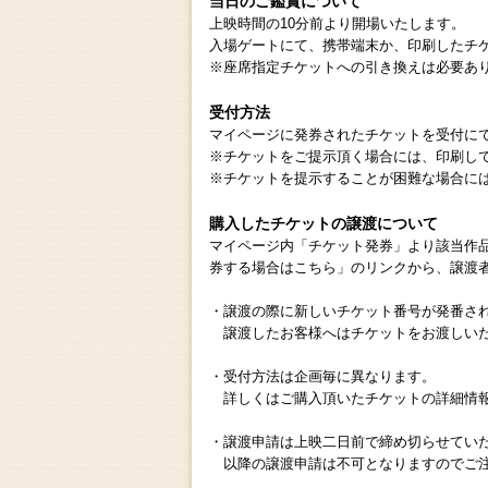
当日のご鑑賞について
上映時間の10分前より開場いたします。
入場ゲートにて、携帯端末か、印刷したチ
※座席指定チケットへの引き換えは必要あ
受付方法
マイページに発券されたチケットを受付に
※チケットをご提示頂く場合には、印刷し
※チケットを提示することが困難な場合に
購入したチケットの譲渡について
マイページ内「チケット発券」より該当作
券する場合はこちら」のリンクから、譲渡
・譲渡の際に新しいチケット番号が発番さ
譲渡したお客様へはチケットをお渡しいた
・受付方法は企画毎に異なります。
詳しくはご購入頂いたチケットの詳細情報
・譲渡申請は上映二日前で締め切らせてい
以降の譲渡申請は不可となりますのでご