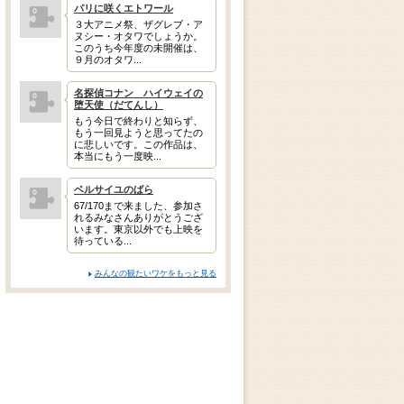
パリに咲くエトワール
３大アニメ祭、ザグレブ・ア
ヌシー・オタワでしょうか。
このうち今年度の未開催は、
９月のオタワ...
名探偵コナン ハイウェイの
堕天使（だてんし）
もう今日で終わりと知らず、
もう一回見ようと思ってたの
に悲しいです。この作品は、
本当にもう一度映...
ベルサイユのばら
67/170まで来ました、参加さ
れるみなさんありがとうござ
います。東京以外でも上映を
待っている...
みんなの観たいワケをもっと見る