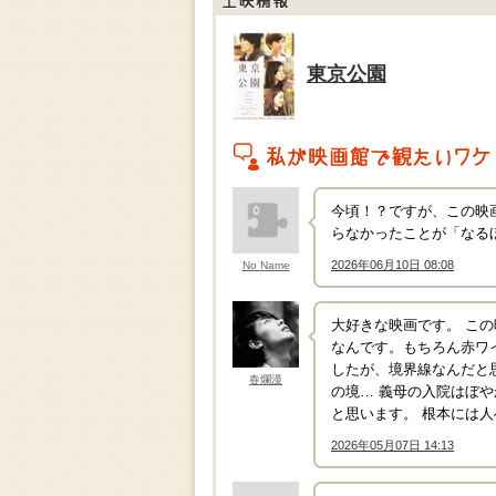
上映情報
東京公園
私がこの作品を映画館で観たいワケ
今頃！？ですが、この映
らなかったことが「なる
2026年06月10日 08:08
No Name
↑
大好きな映画です。 こ
なんです。もちろん赤ワ
したが、境界線なんだと
春爛漫
の境… 義母の入院はぼ
と思います。 根本には
2026年05月07日 14:13
↑