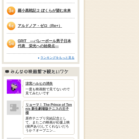
2位
羅小黒戦記２ ぼくらが望む未来
3位
アルドノア・ゼロ（Re+）
4位
GRIT —バレーボール男子日本
代表 栄光への始発点—
5位
ランキングをもっと見る
みんなの映画館で観たいワケ
涼宮ハルヒの消失
一度も映画館で見てないので
見てみたいです
リョーマ！ The Prince of Ten
nis 新生劇場版テニスの王子
様
原作テニプリ完結記念とし
て、またこの映画が応援上映
(発声あり)してくれないだろ
うか？オープニン...