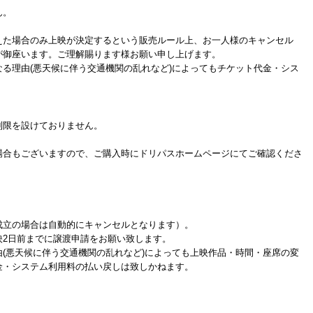
ん。
た場合のみ上映が決定するという販売ルール上、お一人様のキャンセル
が御座います。ご理解賜ります様お願い申し上げます。
る理由(悪天候に伴う交通機関の乱れなど)によってもチケット代金・シス
制限を設けておりません。
場合もございますので、ご購入時にドリパスホームページにてご確認くださ
成立の場合は自動的にキャンセルとなります）。
映2日前までに譲渡申請をお願い致します。
(悪天候に伴う交通機関の乱れなど)によっても上映作品・時間・座席の変
金・システム利用料の払い戻しは致しかねます。