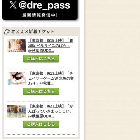
【東京都：8/15上映】「劇
場版 ベルサイユのばら」
@秋葉原UDX...
【東京都：9/13上映】「チ
ェイサーゲームW 水魚の交
わり」@秋葉...
【東京都：8/23上映】「が
んばっていきまっしょい」
@秋葉原UDX...