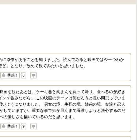
画に原作があることを知りました。読んでみると映画では今一つわか
ほど」となり、改めて観てみたいと思いました。
↓
共感！
8
の映画を観たあとは、ケーキ🎂と肉まんを買って帰り、食べるのが好き
イン🍷呑みながら… この映画のテーマは何だろうと長い間思っていま
思いようになりました。 男女の境、生死の境、姉弟の境、友達と恋人
やかしていますが、重要な事で姉が最期まで看護しようと決心するのだ
人への優しさを描いているのだと思います。
↓
共感！
9