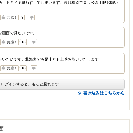
語、ドキドキ思わずしてしまいます。是非福岡で東京公園上映お願い
↓
共感！
8
な画面で見たいです。
↓
共感！
13
会いたいです。北海道でも是非とも上映お願いいたします
↓
共感！
10
ログインすると、もっと見れます
書き込みはこちらから
度