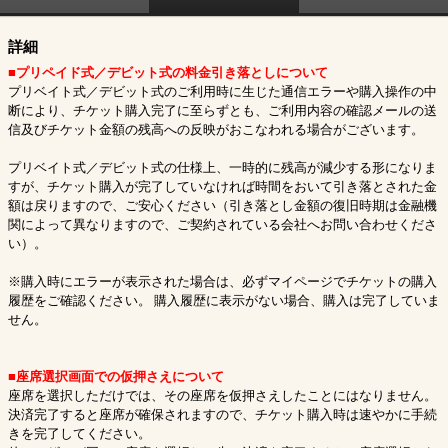
詳細
■プリペイド式／デビット式の料金引き落としについて
プリベイト式／デビット式のご利用時に生じた通信エラーや購入操作の中
断により、チケット購入完了に至らずとも、ご利用内容の確認メールの送
信及びチケット金額の残高への反映がおこなわれる場合がございます。
プリベイト式／デビット式の仕様上、一時的に残高が減少する形になりま
すが、チケット購入が完了していなければ時間をおいて引き落とされた金
額は戻りますので、ご安心ください（引き落とし金額の復旧時期は金融機
関によって異なりますので、ご契約されている会社へお問い合わせくださ
い）。
※購入時にエラーが表示された場合は、必ずマイページでチケットの購入
履歴をご確認ください。 購入履歴に表示がない場合、購入は完了していま
せん。
■座席選択画面での仮押さえについて
座席を選択しただけでは、その座席を仮押さえしたことにはなりません。
決済完了すると座席が確保されますので、チケット購入時は速やかに手続
きを完了してください。