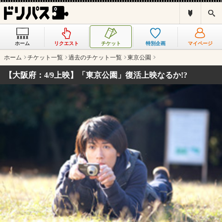
ド
検
リ
索
パ
ス
ホーム
リクエスト
チケット
特別企画
マイページ
と
は
ホーム
チケット一覧
過去のチケット一覧
東京公園
？
【大阪府：4/9上映】「東京公園」復活上映なるか!?