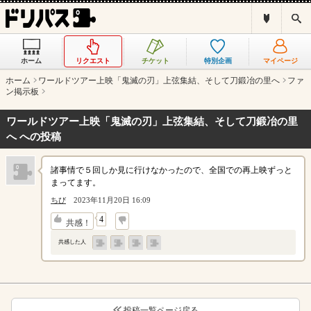
ド
検
リ
索
パ
ス
ホーム
リクエスト
チケット
特別企画
マイページ
と
は
ホーム
ワールドツアー上映「鬼滅の刃」上弦集結、そして刀鍛冶の里へ
ファ
？
ン掲示板
ワールドツアー上映「鬼滅の刃」上弦集結、そして刀鍛冶の里
へ への投稿
諸事情で５回しか見に行けなかったので、全国での再上映ずっと
まってます。
ちび
2023年11月20日 16:09
↓
4
共感！
共感した人
投稿一覧ページ戻る