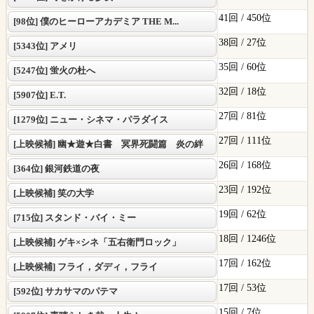
41回 /
450位
[98位] 僕のヒーローアカデミア THE M...
38回 /
27位
[5343位] アメリ
35回 /
60位
[5247位] 蛍火の杜へ
32回 /
18位
[5907位] E.T.
27回 /
81位
[1279位] ニュー・シネマ・パラダイス
27回 /
111位
[上映候補] 幽★遊★白書 冥界死闘篇 炎の絆
26回 /
168位
[364位] 銀河鉄道の夜
23回 /
192位
[上映候補] 笑の大学
19回 /
62位
[715位] スタンド・バイ・ミー
18回 /
1246位
[上映候補] ゲキ×シネ「五右衛門ロック」
17回 /
162位
[上映候補] フライ，ダディ，フライ
17回 /
53位
[592位] サカサマのパテマ
15回 /
7位