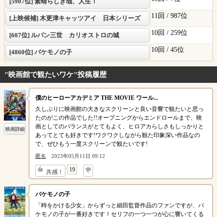
[5907位] 素晴らしき哉、人生！
11回 /
987位
[上映候補] 木更津キャッツアイ 日本シリーズ
10回 /
259位
[607位] ルパン三世 カリオストロの城
10回 /
45位
[4860位] バケモノの子
"映画館で観たいワケ"投稿履歴
僕のヒーローアカデミア THE MOVIE ワール...
久しぶりに映画館の大きなスクリーンと良い音響で観たいと思っ
たのがこの作品でした!!オープニングからエンドロールまで、映
画としてのバランスがとてもよく、ヒロアカらしさもしっかりと
映画詳細
あってとても好きです!ワクワクしながら観た印象深い作品なの
で、ぜひもう一度スクリーンで観たいです!
匿名
2023年05月11日 09:12
↓
19
共感！
バケモノの子
「時をかける少女」からずっと細田監督作品のファンですが、バ
ケモノの子が一番好きです！セリフの一つ一つが心に響いてくる