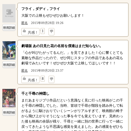
フライ，ダディ，フライ
大阪での上映もぜひぜひお願いします！
匿名
2015年09月28日 19:26
映画詳細
↓
1
共感！
劇場版 あの日見た花の名前を僕達はまだ知らない。
「心が叫びたがってるんだ。」を見てきました！心に響くとても
素敵な作品だったので、ぜひ同じスタッフの作品であるあの花も
劇場でみたいです！ぜひぜひ大阪で上映してほしいです！！
映画詳細
匿名
2015年09月20日 23:37
↓
8
共感！
千と千尋の神隠し
まだあまりジブリ作品だという意識なく見に行った映画がこの千
と千尋の神隠しでした。当時、冒頭で千尋が階段を踏み外して転
がるように駆けおりていくシーンがリアルすぎて、映画館の椅子
映画詳細
から飛び上がりそうになった事を今でも覚えています。見終わっ
た後も映画の余韻が残り、千尋と一緒に別の世界に行って一緒に
戻ってきたような不思議な感覚を覚えました。あの感覚をぜひも