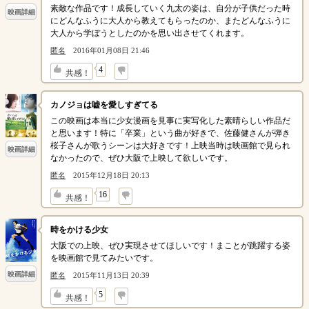
素敵な作品です！成長していく九太の姿は、自分が子供だった時
映画詳細
にどんなふうに大人から教えてもらったのか、またどんなふうに
大人から学ぼうとしたのかを思い出させてくれます。
匿名
2016年01月08日 21:46
↓
4
共感！
カノジョは嘘を愛しすぎてる
この映画は本当に少女漫画を見事に実写化した素晴らしい作品だ
と思います！特に「卒業」という曲が好きで、佐藤健さんが弾き
桜子さんが歌うシーンは大好きです！上映当時は映画館で見られ
映画詳細
なかったので、ぜひ大阪で上映して欲しいです。
匿名
2015年12月18日 20:13
↓
16
共感！
時をかける少女
大阪での上映、ぜひ実現させてほしいです！まことが跳躍する姿
を映画館で見てみたいです。
映画詳細
匿名
2015年11月13日 20:39
↓
5
共感！