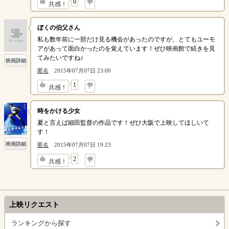
↓
0
共感！
ぼくの伯父さん
私も数年前に一部だけ見る機会があったのですが、とてもユーモ
アがあって面白かったのを覚えています！ぜひ映画館で続きを見
てみたいですね♪
映画詳細
匿名
2015年07月07日 23:00
↓
1
共感！
時をかける少女
夏と言えば細田監督の作品です！ぜひ大阪で上映してほしいて
す！
映画詳細
匿名
2015年07月07日 19:23
↓
2
共感！
上映リクエスト
ランキングから探す