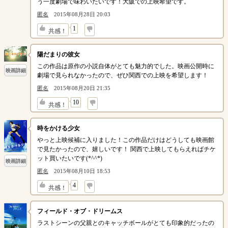
う一度劇場で味わいたいです！大阪での上映希望です。
匿名
2015年08月28日 20:03
↓
1
共感！
陽だまりの彼女
この作品は原作の小説自体がとても魅力的でした。映画公開時に
映画詳細
劇場で見られなかったので、ぜひ関西での上映を希望します！
匿名
2015年08月20日 21:35
↓
10
共感！
時をかける少女
やっと上映候補に入りました！この作品だけはどうしても映画館
で見たかったので、嬉しいです！ 関西で上映してもらえればチケ
ット買いたいです(*^^*)
映画詳細
匿名
2015年08月10日 18:53
↓
4
共感！
フィールド・オブ・ドリームス
ラストシーンの父親とのキャッチボールがとても印象的だったの