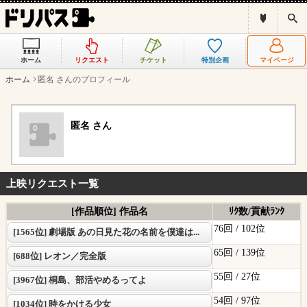
ド
検
リ
索
パ
ス
ホーム
リクエスト
チケット
特別企画
マイページ
と
は
ホーム
匿名 さんのプロフィール
？
匿名 さん
上映リクエスト一覧
[作品順位] 作品名
ﾘｸ数/貢献ﾗﾝｸ
76回 /
102位
[1565位] 劇場版 あの日見た花の名前を僕達は...
65回 /
139位
[688位] レオン／完全版
55回 /
27位
[3967位] 桐島、部活やめるってよ
54回 /
97位
[1034位] 時をかける少女