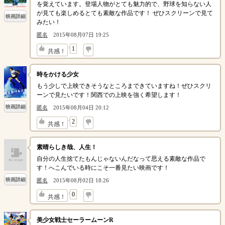
を覚えています。登場人物がとても魅力的で、野球を知らない人
が見ても楽しめるとても素敵な作品です！ ぜひスクリーンで見て
映画詳細
みたい！
匿名
2015年08月07日 19:25
↓
1
共感！
時をかける少女
もう少しで上映できそうなところまできていますね！ぜひスクリ
ーンで見たいです！関西での上映を強く希望します！
映画詳細
匿名
2015年08月04日 20:12
↓
2
共感！
素晴らしき哉、人生！
自分の人生捨てたもんじゃないんだなって思える素敵な作品で
す！へこんでいる時にこそ一番見たい映画です！
映画詳細
匿名
2015年08月02日 18:26
↓
0
共感！
美少女戦士セーラームーンR