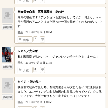
共感！
幽★遊★白書 冥界死闘篇 炎の絆
最高の映画です！アクションも素晴らしいてすが、何より、キャ
ラが普段のアニメとはまた違った一面を見せてくれるのがいいで
す！
映画詳細
匿名
2015年07月14日 18:51
↓
7
共感！
レオン／完全版
私も関西圏で見たいです！ジャンレノの渋さがたまりません！
匿名
2015年07月13日 21:55
映画詳細
↓
8
共感！
セイジ －陸の魚－
映画館で初めて見た時、西島秀俊さんが演じたセイジに圧倒され
ました。エンディングの曲も映画の世界観に合っていて、心に残
っています。大阪でぜひもう一度上映してほしいです！
映画詳細
匿名
2015年07月11日 18:53