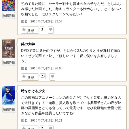
初めて見た時に、セーラー戦士も普通の女の子なんだ、としみじ
み感じた映画でした。敵キャラクターも憎めないし、とてもいい
映画でした！ぜひスクリーンでみたい！
映画詳細
匿名
2015年07月29日 23:57
↓
3
共感！
笑の大学
DVDで昔に見たのですが、とにかく2人のやりとりが真剣で面白
い！ぜひ関西で上映してほしいです！皆で笑いを共有しましょ
う。
映画詳細
匿名
2015年07月27日 20:08
↓
23
共感！
時をかける少女
この映画はアニメーションの面白さだけでなく音楽も魅力的なの
で大好きです！主題歌、挿入歌を歌っている奥華子さんの声が映
画の雰囲気ととても合っていて最高です！ぜひ映画館の音響で聴
映画詳細
きながら作品を鑑賞したいですね♪
匿名
2015年07月18日 10:21
↓
2