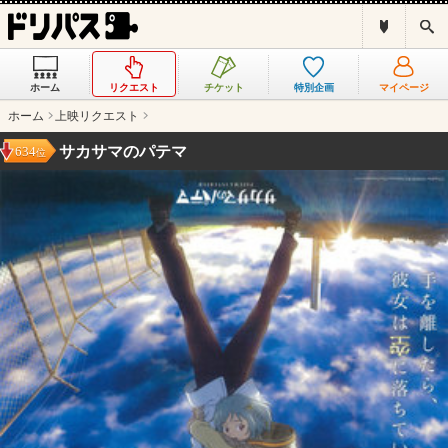
ド
検
リ
索
パ
ス
ホーム
リクエスト
チケット
特別企画
マイページ
と
は
ホーム
上映リクエスト
？
サカサマのパテマ
634
位