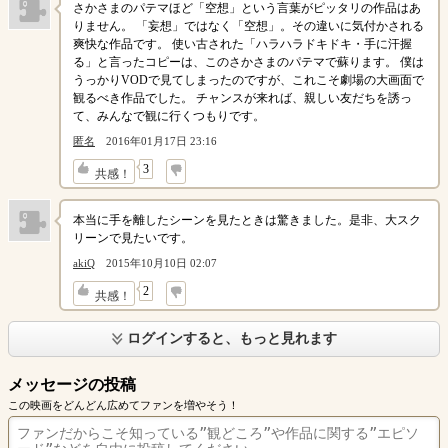
さかさまのパテマほど「空想」という言葉がピッタリの作品はあ
りません。 「妄想」ではなく「空想」。その違いに気付かされる
爽快な作品です。 使い古された「ハラハラドキドキ・手に汗握
る」と言ったコピーは、このさかさまのパテマで蘇ります。 僕は
うっかりVODで見てしまったのですが、これこそ劇場の大画面で
観るべき作品でした。 チャンスが来れば、親しい友だちを誘っ
て、みんなで観に行くつもりです。
匿名
2016年01月17日 23:16
↓
3
共感！
本当に手を離したシーンを見たときは驚きました。是非、大スク
リーンで見たいです。
akiQ
2015年10月10日 02:07
↓
2
共感！
ログインすると、もっと見れます
メッセージの投稿
この映画をどんどん広めてファンを増やそう！