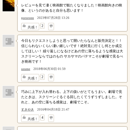
レビューを見て凄く映画館で観たくなりました！映画館向きの映
像、というのがあると自分も思います！
pororonn
2023年07月28日 13:26
↓
2
共感！
今日もリクエストしようと思って開いたらなんと販売決定と！！
信じられないくらい凄い嬉しいです！絶対見に行くし何とか成立
してほしい！ 繰り返しになるけどあの空に落ちるような感覚は大
スクリーンならではのもの サカサマのパテマこそが劇場で見るべ
き映画です！
uzume
2018年06月30日 01:59
↓
2
共感！
巧みに上下が入れ替わる。上下の扱いがとてもうまい。劇場で見
たときは、スクリーンぐるぐる回したくてうずうずしました。そ
れと、あの空に落ちる感覚は、劇場でこそ。
すきやき
2016年04月18日 21:47
↓
4
共感！