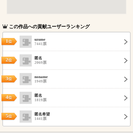
この作品への貢献ユーザーランキング
uzume
1
位
7441票
匿名
2
位
2069票
noname
3
位
1949票
匿名
4
位
1819票
匿名希望
5
位
1441票