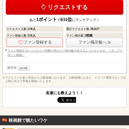
リクエストする
1
ポイント
631
位
あと
で
にランクアップ！
118
人
30,627
リクエスト人数
累計リクエスト数
116
人
3
投稿
ファン登録人数
ファン掲示板
ファン登録する
ファン掲示板へ
ファン登録するとリクエスト回数が増えたり掲示板が使えるようになります。（タップで
詳しく確認）
製作年
2013年
※リクエストが多い作品から上映候補になります。上映候補になると、ドリパス運営スタッフが
上映に向けて準備を開始いたします。
友達にも教えよう！！
映画館で観たいワケ