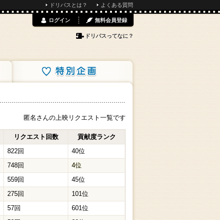
ドリパスとは？
よくある質問
ログイン
無料会員登録
ドリパスってなに？
特別企画
匿名さんの上映リクエスト一覧です
リクエスト回数
貢献度ランク
822回
40位
748回
4位
559回
45位
275回
101位
57回
601位