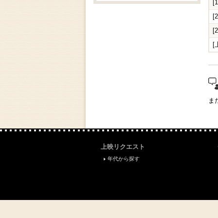
[
[
[
[
"
ま
上映リクエスト
年代から探す