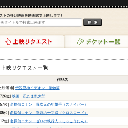
リクエスト
チケット一覧
映リクエスト一覧
作品名
上映候補]
伝説巨神イデオン 接触篇
1726位]
映画 忍たま乱太郎
557位]
名探偵コナン 異次元の狙撃手（スナイパー）
605位]
名探偵コナン 迷宮の十字路（クロスロード）
112位]
名探偵コナン ゼロの執行人（しっこうにん）