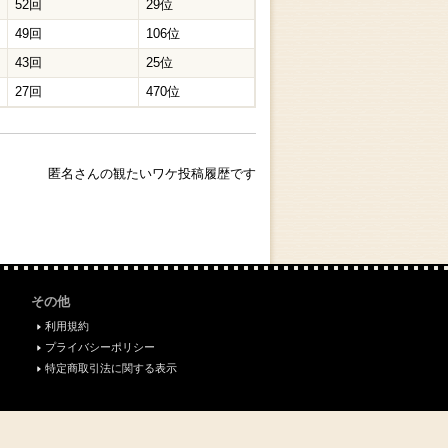
52回
29位
49回
106位
43回
25位
27回
470位
匿名さんの観たいワケ投稿履歴です
その他
利用規約
プライバシーポリシー
特定商取引法に関する表示