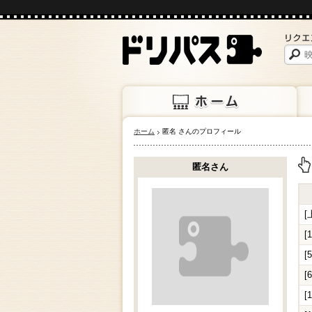
ホーム
匿名 さんのプロフィール
ホーム
上映
匿名さん
上
[
[
[
[
[