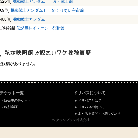
1325位]
機動戦士ガンダム II 哀・戦士編
269位]
機動戦士ガンダム III めぐりあい宇宙編
2406位]
機動戦士ガンダム
上映候補]
伝説巨神イデオン 発動篇
映画館で観たいワケ"投稿履歴
だ投稿がありません。
チケット一覧
ドリパスについて
販売中のチケット
ドリパスとは？
特別企画
ドリパスの使い方
よくある質問・お問い合わせ
© グランプラン株式会社.