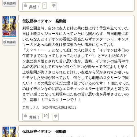
映画詳細
↓
4
共感！
伝説巨神イデオン 発動篇
劇場公開当時、自分は友人と姉と共に観に行く予定を立てていた
日は上映スケジュールに入っていたにも関わらず、当日劇場に着
いたらなんとイデオンの看板が見当たらずナスターシャ・キンス
映画詳細
キーのドあっぷ顔の化け猫屋敷みたい看板になっており
「え？？！････」となって窓口の人に訊くと「イデオンは本日の
午前中までになってしまっておりまして･･･」と言われ絶望のド
ン底に突き落とされた苦い思い出が。当時、イデオンの描写や作
品の内容に関してPTAから何やら圧力が掛かって予定よりも早く
上映期間が終了させられたと詳しい友達から聞かされ何か凄いモ
ヤモヤした記憶が残っており、何としても劇場のスクリーンで観
たい！！との執念が未だに燻り続けているのです！！ 観たかった
のはイデオンなのに謎なエロティックホラーを観て友人と姉と気
まずい感じになって劇場を出たあの苦い思い出を昇華させたいの
で、是非！！巨大スクリーンで！！
名無しさん
2024年02月26日 02:22
↓
10
共感！
伝説巨神イデオン 発動篇