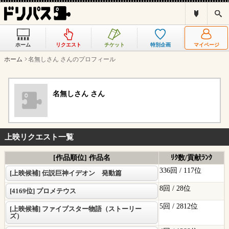
ド
検
リ
索
パ
ス
ホーム
リクエスト
チケット
特別企画
マイページ
と
は
ホーム
名無しさん さんのプロフィール
？
名無しさん さん
上映リクエスト一覧
[作品順位] 作品名
ﾘｸ数/貢献ﾗﾝｸ
336回 /
117位
[上映候補] 伝説巨神イデオン 発動篇
8回 /
28位
[4169位] プロメテウス
5回 /
2812位
[上映候補] ファイブスター物語（ストーリー
ズ）