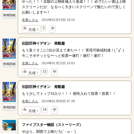
やった！！！念願の上映候補入り達成！！！ めでたい♪ 後は上映
スクリーンだが、なるべく大きいスクリーンで観たいので宜しく
お願いします〜！
映画詳細
名無しさん
2024年02月19日 18:54
↓
5
共感！
伝説巨神イデオン 発動篇
もう直ぐそこに1位が見えて来た〜！！ 実現可能域到達！( ﾟдﾟ )
今こそポチッとな〜っと投票〜連打！連打！連打！
名無しさん
2024年01月25日 10:03
映画詳細
↓
13
共感！
伝説巨神イデオン 発動篇
もう少しでトップ10入り！！！ 根性入れて投票！投票！！
名無しさん
2024年01月09日 07:28
映画詳細
↓
14
共感！
ファイブスター物語（ストーリーズ）
やはり。関西で上映だろ(´・ω・`)