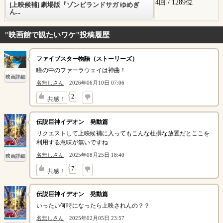
4回 /
1289位
[上映候補] 劇場版『ゾンビランドサガ ゆめぎ
ん...
"映画館で観たいワケ"投稿履歴
ファイブスター物語（ストーリーズ）
瞳の中のファーラウェイは神曲！
映画詳細
名無しさん
2026年06月10日 07:06
↓
2
共感！
伝説巨神イデオン 発動篇
リクエストして上映候補に入ってもこんな杜撰な放置だとここを
利用する意味が無いですね
名無しさん
2025年08月25日 18:40
映画詳細
↓
7
共感！
伝説巨神イデオン 発動篇
いったい何時になったら上映されんの？？
名無しさん
2025年02月05日 23:57