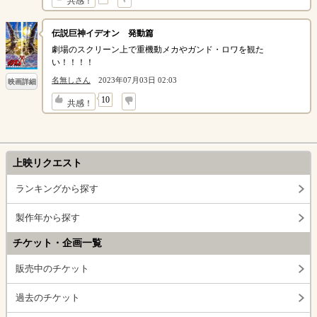
共感！
伝説巨神イデオン 発動篇
劇場のスクリーン上で重機動メカやガンド・ロワを観た
い！！！！
名無しさん
2023年07月03日 02:03
映画詳細
↓
10
共感！
上映リクエスト
ランキングから探す
製作年から探す
チケット・企画一覧
販売中のチケット
過去のチケット