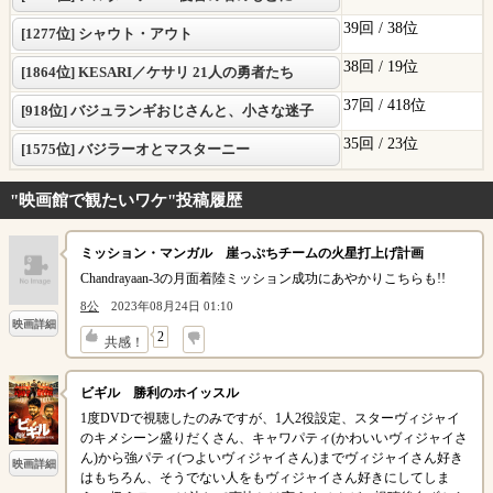
39回 /
38位
[1277位] シャウト・アウト
38回 /
19位
[1864位] KESARI／ケサリ 21人の勇者たち
37回 /
418位
[918位] バジュランギおじさんと、小さな迷子
35回 /
23位
[1575位] バジラーオとマスターニー
"映画館で観たいワケ"投稿履歴
ミッション・マンガル 崖っぷちチームの火星打上げ計画
Chandrayaan-3の月面着陸ミッション成功にあやかりこちらも!!
8公
2023年08月24日 01:10
映画詳細
↓
2
共感！
ビギル 勝利のホイッスル
1度DVDで視聴したのみですが、1人2役設定、スターヴィジャイ
のキメシーン盛りだくさん、キャワパティ(かわいいヴィジャイさ
ん)から強パティ(つよいヴィジャイさん)までヴィジャイさん好き
映画詳細
はもちろん、そうでない人をもヴィジャイさん好きにしてしま