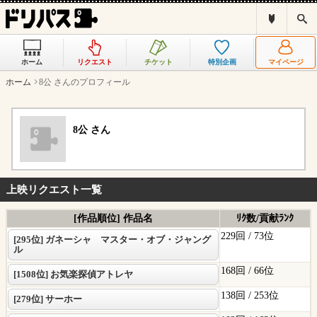
ド
検
リ
索
パ
ス
ホーム
リクエスト
チケット
特別企画
マイページ
と
は
ホーム
8公 さんのプロフィール
？
8公 さん
上映リクエスト一覧
[作品順位] 作品名
ﾘｸ数/貢献ﾗﾝｸ
229回 /
73位
[295位] ガネーシャ マスター・オブ・ジャング
ル
168回 /
66位
[1508位] お気楽探偵アトレヤ
138回 /
253位
[279位] サーホー