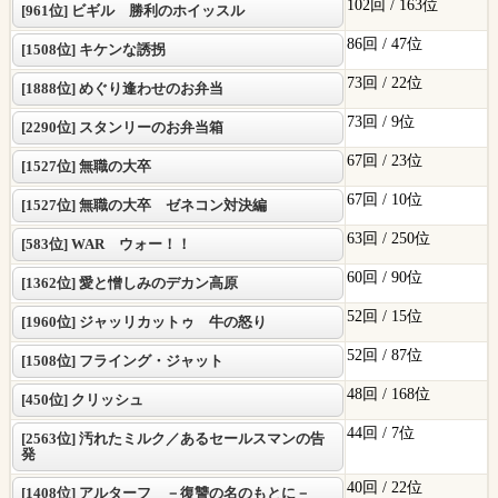
102回 /
163位
[961位] ビギル 勝利のホイッスル
86回 /
47位
[1508位] キケンな誘拐
73回 /
22位
[1888位] めぐり逢わせのお弁当
73回 /
9位
[2290位] スタンリーのお弁当箱
67回 /
23位
[1527位] 無職の大卒
67回 /
10位
[1527位] 無職の大卒 ゼネコン対決編
63回 /
250位
[583位] WAR ウォー！！
60回 /
90位
[1362位] 愛と憎しみのデカン高原
52回 /
15位
[1960位] ジャッリカットゥ 牛の怒り
52回 /
87位
[1508位] フライング・ジャット
48回 /
168位
[450位] クリッシュ
44回 /
7位
[2563位] 汚れたミルク／あるセールスマンの告
発
40回 /
22位
[1408位] アルターフ －復讐の名のもとに－