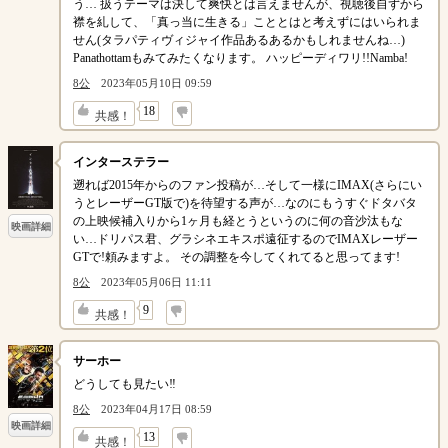
う… 扱うテーマは決して爽快とは言えませんが、視聴後自ずから
襟を糺して、「真っ当に生きる」こととはと考えずにはいられま
せん(タラパティヴィジャイ作品あるあるかもしれませんね…)
Panathottamもみてみたくなります。 ハッピーディワリ!!Namba!
8公
2023年05月10日 09:59
↓
18
共感！
インターステラー
遡れば2015年からのファン投稿が…そして一様にIMAX(さらにい
うとレーザーGT版で)を待望する声が…なのにもうすぐドタバタ
の上映候補入りから1ヶ月も経とうというのに何の音沙汰もな
映画詳細
い…ドリパス君、グラシネエキスポ遠征するのでIMAXレーザー
GTで!頼みますよ。 その調整を今してくれてると思ってます!
8公
2023年05月06日 11:11
↓
9
共感！
サーホー
どうしても見たい‼︎
8公
2023年04月17日 08:59
映画詳細
↓
13
共感！