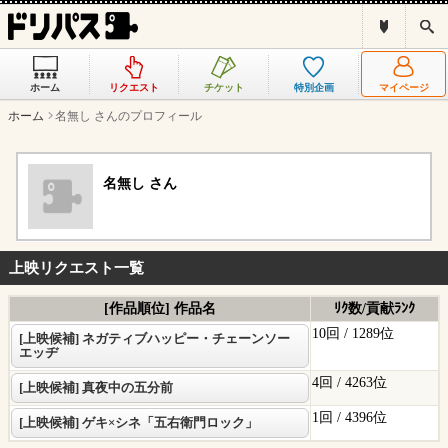
ド
検
リ
索
パ
ス
ホーム
リクエスト
チケット
特別企画
マイページ
と
は
ホーム
名無し さんのプロフィール
？
名無し さん
上映リクエスト一覧
[作品順位] 作品名
ﾘｸ数/貢献ﾗﾝｸ
10回 /
1289位
[上映候補] ネガティブハッピー・チェーンソー
エッヂ
4回 /
4263位
[上映候補] 真夜中の五分前
1回 /
4396位
[上映候補] ゲキ×シネ「五右衛門ロック」