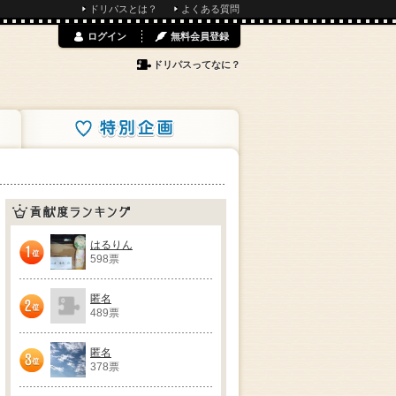
ドリパスとは？
よくある質問
ログイン
無料会員登録
ドリパスってなに？
特別企画
貢献度ランキング
はるりん
598票
1位
匿名
489票
2位
匿名
378票
3位