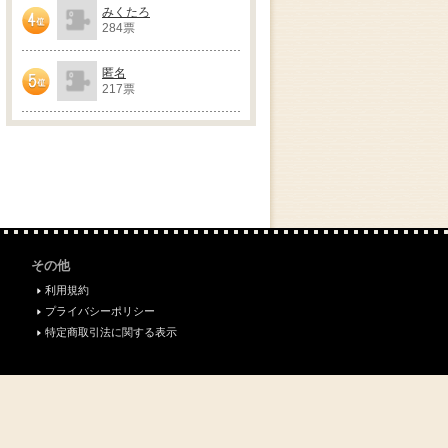
みくたろ
284票
4位
匿名
217票
5位
その他
利用規約
プライバシーポリシー
特定商取引法に関する表示