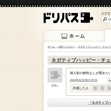
ホーム
上映リクエスト
ネガティブハッピー・チェー
ホーム
上映
ネガティブハッピー・チェ
挿入歌の根性なしが聞きた
2024年01月29日 09:31
↑
↓
名無し
共感した人
「ネガティブハ