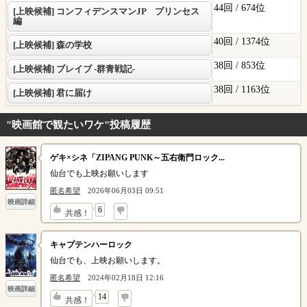
44回 /
674位
[上映候補] コンフィデンスマンJP プリンセス
編
40回 /
1374位
[上映候補] 森の学校
38回 /
853位
[上映候補] ブレイブ -群青戦記-
38回 /
1163位
[上映候補] 君に届け
"映画館で観たいワケ"投稿履歴
ゲキ×シネ「ZIPANG PUNK～五右衛門ロック...
仙台でも上映お願いします
匿名希望
2026年06月03日 09:51
映画詳細
↓
6
共感！
キャプテンハーロック
仙台でも、上映お願いします。
匿名希望
2024年02月18日 12:16
映画詳細
↓
14
共感！