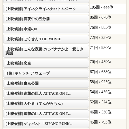
105回 /
444位
[上映候補] アイネクライネナハトムジーク
86回 /
678位
[上映候補] 真夜中の五分前
76回 /
885位
[上映候補] 永遠の0
72回 /
237位
[上映候補] ごくせん THE MOVIE
71回 /
930位
[上映候補] こんな夜更けにバナナかよ 愛しき
実話
70回 /
459位
[上映候補] 恋空
67回 /
638位
[1位] キャッチ ア ウェーブ
58回 /
923位
[上映候補] 東京公園
54回 /
436位
[上映候補] 進撃の巨人 ATTACK ON T...
52回 /
524位
[上映候補] 天外者（てんがらもん）
46回 /
530位
[上映候補] 進撃の巨人 ATTACK ON T...
45回 /
793位
[上映候補] ゲキ×シネ「ZIPANG PUNK...