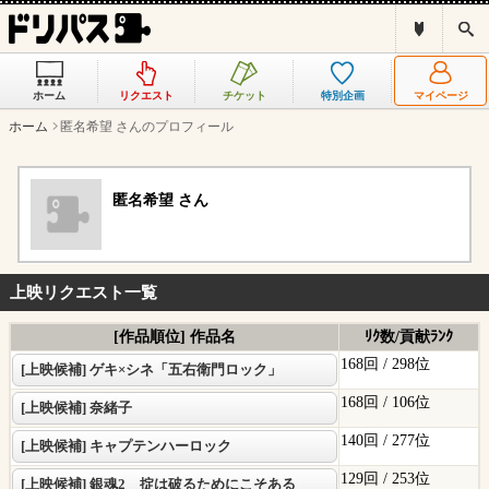
ド
検
リ
索
パ
ス
ホーム
リクエスト
チケット
特別企画
マイページ
と
は
ホーム
匿名希望 さんのプロフィール
？
匿名希望 さん
上映リクエスト一覧
[作品順位] 作品名
ﾘｸ数/貢献ﾗﾝｸ
168回 /
298位
[上映候補] ゲキ×シネ「五右衛門ロック」
168回 /
106位
[上映候補] 奈緒子
140回 /
277位
[上映候補] キャプテンハーロック
129回 /
253位
[上映候補] 銀魂2 掟は破るためにこそある