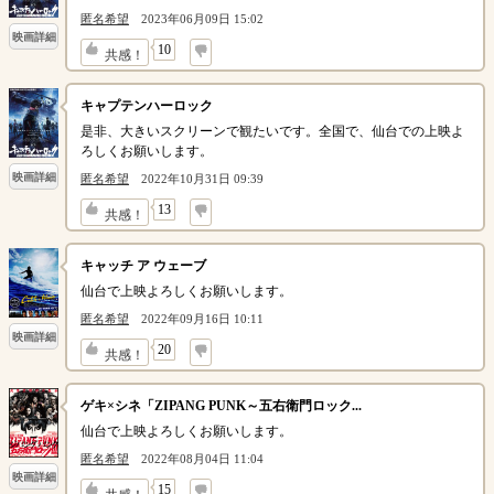
匿名希望
2023年06月09日 15:02
映画詳細
↓
10
共感！
キャプテンハーロック
是非、大きいスクリーンで観たいです。全国で、仙台での上映よ
ろしくお願いします。
映画詳細
匿名希望
2022年10月31日 09:39
↓
13
共感！
キャッチ ア ウェーブ
仙台で上映よろしくお願いします。
匿名希望
2022年09月16日 10:11
映画詳細
↓
20
共感！
ゲキ×シネ「ZIPANG PUNK～五右衛門ロック...
仙台で上映よろしくお願いします。
匿名希望
2022年08月04日 11:04
映画詳細
↓
15