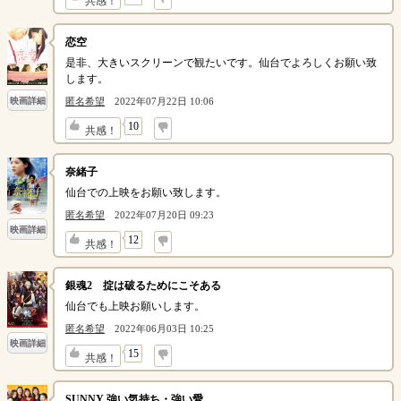
共感！
恋空
是非、大きいスクリーンで観たいです。仙台でよろしくお願い致
します。
匿名希望
2022年07月22日 10:06
映画詳細
↓
10
共感！
奈緒子
仙台での上映をお願い致します。
匿名希望
2022年07月20日 09:23
映画詳細
↓
12
共感！
銀魂2 掟は破るためにこそある
仙台でも上映お願いします。
匿名希望
2022年06月03日 10:25
映画詳細
↓
15
共感！
SUNNY 強い気持ち・強い愛