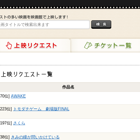
リクエスト
チケット一覧
映リクエスト一覧
作品名
770位]
AWAKE
4223位]
トモダチゲーム 劇場版FINAL
2197位]
さくら
138位]
きみの瞳が問いかけている