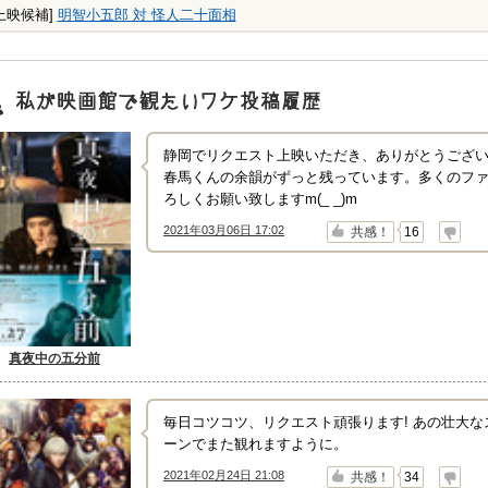
上映候補]
明智小五郎 対 怪人二十面相
映画館で観たいワケ"投稿履歴
静岡でリクエスト上映いただき、ありがとうござ
春馬くんの余韻がずっと残っています。多くのフ
ろしくお願い致しますm(_ _)m
2021年03月06日 17:02
↑
↓
共感！
16
真夜中の五分前
毎日コツコツ、リクエスト頑張ります! あの壮大
ーンでまた観れますように。
2021年02月24日 21:08
↑
↓
共感！
34