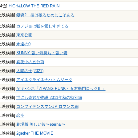
94位]
HiGH&LOW THE RED RAIN
上映候補]
銀魂2 掟は破るためにこそある
上映候補]
カノジョは嘘を愛しすぎてる
上映候補]
東京公園
上映候補]
永遠の0
上映候補]
SUNNY 強い気持ち・強い愛
上映候補]
真夜中の五分前
上映候補]
太陽の子(2021)
上映候補]
アイネクライネナハトムジーク
上映候補]
ゲキ×シネ「ZIPANG PUNK～五右衛門ロックIII」
上映候補]
世にも奇妙な物語 2011年秋の特別編
上映候補]
コンフィデンスマンJP ロマンス編
上映候補]
恋空
上映候補]
劇場版 美しい彼〜eternal〜
上映候補]
2gether THE MOVIE