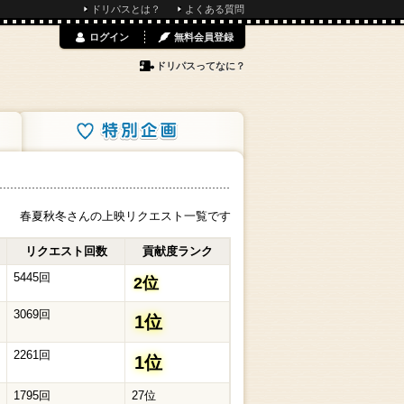
ドリパスとは？
よくある質問
ログイン
無料会員登録
ドリパスってなに？
特別企画
春夏秋冬さんの上映リクエスト一覧です
リクエスト回数
貢献度ランク
5445回
2位
3069回
1位
2261回
1位
1795回
27位