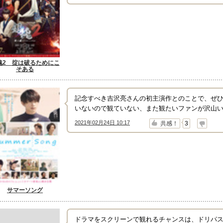
魂2 掟は破るためにこ
そある
記念すべき吉沢亮さんの初主演作とのことで、ぜ
いないので観ていない、また観たいファンが沢山
2021年02月24日 10:17
↑
↓
共感！
3
サマーソング
ドラマをスクリーンで観れるチャンスは、ドリパ