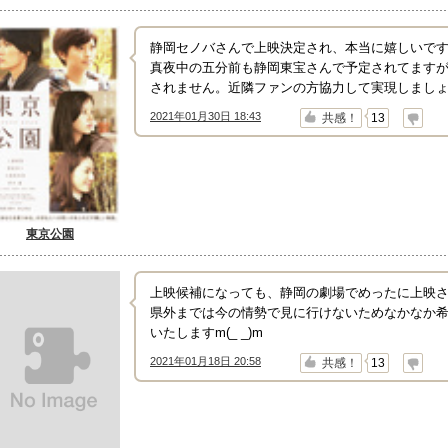
静岡セノバさんで上映決定され、本当に嬉しいです
真夜中の五分前も静岡東宝さんで予定されてますが
されません。近隣ファンの方協力して実現しましょ
2021年01月30日 18:43
↑
↓
共感！
13
東京公園
上映候補になっても、静岡の劇場でめったに上映され
県外までは今の情勢で見に行けないためなかなか
いたしますm(_ _)m
2021年01月18日 20:58
↑
↓
共感！
13