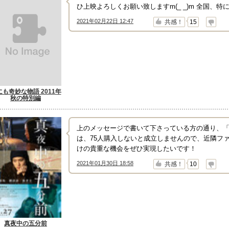
ひ上映よろしくお願い致しますm(_ _)m 全国、
2021年02月22日 12:47
↑
↓
共感！
15
にも奇妙な物語 2011年
秋の特別編
上のメッセージで書いて下さっている方の通り、
は、75人購入しないと成立しませんので、近隣フ
けの貴重な機会をぜひ実現したいです！
2021年01月30日 18:58
↑
↓
共感！
10
真夜中の五分前