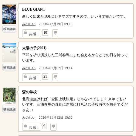
BLUE GIANT
新しく出来たTOHOシネマズすすきので、いい音で観たいです。
みのしい
2023年12月19日 09:10
映画詳細
↓
10
共感！
太陽の子(2021)
平和を祈り演技した三浦春馬にまた会えるからとその日を待って
います。
映画詳細
みのしい
2021年01月02日 19:14
↓
21
共感！
森の学校
北海道無ければ「全国上映決定」じゃない❗でしょ？ 来年でもい
いです、三浦春馬の真剣に芝居に打ち込む子役時代を観せてくだ
さあい
映画詳細
みのしい
2020年11月12日 15:32
↓
9
共感！