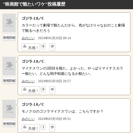
"映画館で観たいワケ"投稿履歴
ゴジラ-1.0／C
カラーだって劇場で観たんだから、色がなけりゃなおのこと劇場
で観るべきだろう
映画詳細
みのしい
2024年05月20日 09:14
↓
0
共感！
ゴジラ-1.0／C
マイナスワンの2回目を観た。よかった。やっぱりマイナスカラ
ー観たい。どんな戦中戦後になるか観たい。
映画詳細
みのしい
2024年05月18日 20:57
↓
0
共感！
ゴジラ-1.0／C
モノクロのゴジラマイナスワンは、こちらですか？
みのしい
2024年03月19日 09:51
映画詳細
↓
1
共感！