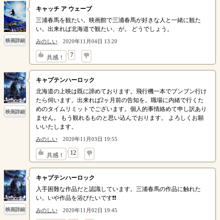
キャッチ ア ウェーブ
三浦春馬を観たい。映画館で三浦春馬が好きな人と一緒に観た
い。出来れば北海道で観たい、が。 どうでしょう。
映画詳細
みのしい
2020年11月04日 13:20
↓
7
共感！
キャプテンハーロック
北海道の上映は既に諦めております。飛行機一本でブンブン行け
たら伺います。出来れば2ヶ月前の告知を。職場に内緒で行くた
めのタイムリミットでございます。個人的事情絡めて申し訳あり
映画詳細
ません。 もう観れるものと思い込んでおります。 よろしくお願
いいたします。
みのしい
2020年11月03日 19:55
↓
12
共感！
キャプテンハーロック
入手困難な作品だと認識しています。三浦春馬の作品に触れた
い。いや作品を浴びたいです❗❗
映画詳細
みのしい
2020年11月02日 19:45