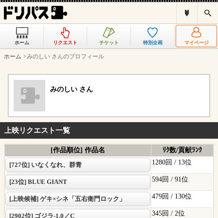
ド
検
リ
索
パ
ス
ホーム
リクエスト
チケット
特別企画
マイページ
と
は
ホーム
みのしい さんのプロフィール
？
みのしい さん
上映リクエスト一覧
[作品順位] 作品名
ﾘｸ数/貢献ﾗﾝｸ
1280回 /
13位
[727位] いなくなれ、群青
594回 /
91位
[23位] BLUE GIANT
479回 /
130位
[上映候補] ゲキ×シネ「五右衛門ロック」
345回 /
2位
[2902位] ゴジラ-1.0／C