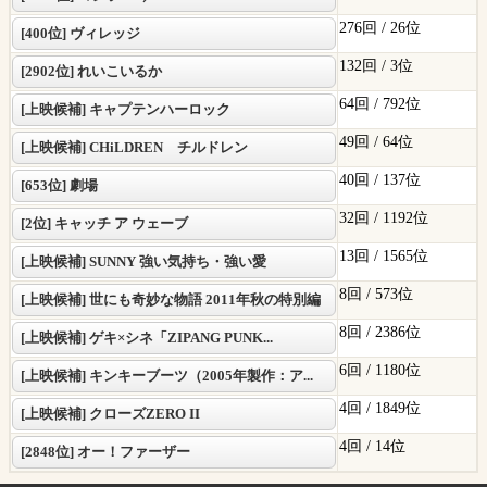
276回 /
26位
[400位] ヴィレッジ
132回 /
3位
[2902位] れいこいるか
64回 /
792位
[上映候補] キャプテンハーロック
49回 /
64位
[上映候補] CHiLDREN チルドレン
40回 /
137位
[653位] 劇場
32回 /
1192位
[2位] キャッチ ア ウェーブ
13回 /
1565位
[上映候補] SUNNY 強い気持ち・強い愛
8回 /
573位
[上映候補] 世にも奇妙な物語 2011年秋の特別編
8回 /
2386位
[上映候補] ゲキ×シネ「ZIPANG PUNK...
6回 /
1180位
[上映候補] キンキーブーツ（2005年製作：ア...
4回 /
1849位
[上映候補] クローズZERO II
4回 /
14位
[2848位] オー！ファーザー