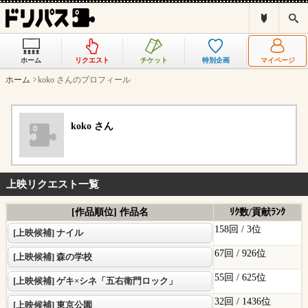
ド
検
リ
索
パ
ス
ホーム
リクエスト
チケット
特別企画
マイページ
と
は
ホーム
koko さんのプロフィール
？
koko さん
上映リクエスト一覧
[作品順位] 作品名
ﾘｸ数/貢献ﾗﾝｸ
158回 /
3位
[上映候補] ナイル
67回 /
926位
[上映候補] 森の学校
55回 /
625位
[上映候補] ゲキ×シネ「五右衛門ロック」
32回 /
1436位
[上映候補] 東京公園