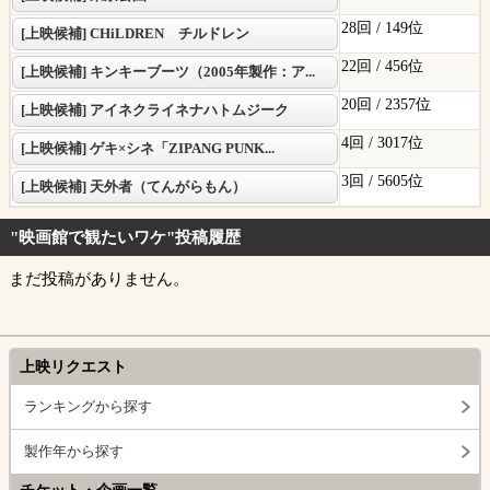
28回 /
149位
[上映候補] CHiLDREN チルドレン
22回 /
456位
[上映候補] キンキーブーツ（2005年製作：ア...
20回 /
2357位
[上映候補] アイネクライネナハトムジーク
4回 /
3017位
[上映候補] ゲキ×シネ「ZIPANG PUNK...
3回 /
5605位
[上映候補] 天外者（てんがらもん）
"映画館で観たいワケ"投稿履歴
まだ投稿がありません。
上映リクエスト
ランキングから探す
製作年から探す