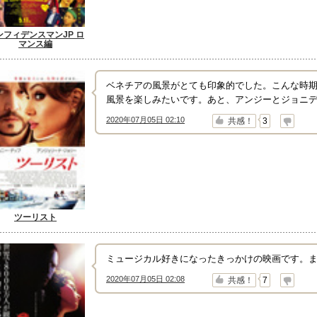
ンフィデンスマンJP ロ
マンス編
ベネチアの風景がとても印象的でした。こんな時
風景を楽しみたいです。あと、アンジーとジョニ
2020年07月05日 02:10
↑
↓
共感！
3
ツーリスト
ミュージカル好きになったきっかけの映画です。
2020年07月05日 02:08
↑
↓
共感！
7