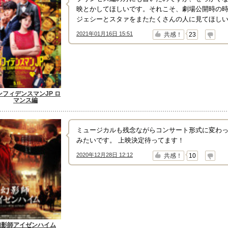
映とかしてほしいです。それこそ、劇場公開時の
ジェシーとスタァをまたたくさんの人に見てほし
2021年01月16日 15:51
↑
↓
共感！
23
ンフィデンスマンJP ロ
マンス編
ミュージカルも残念ながらコンサート形式に変わ
みたいです。 上映決定待ってます！
2020年12月28日 12:12
↑
↓
共感！
10
幻影師アイゼンハイム