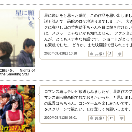
星に願いをと思った瞬間、この作品を思い出しまし
説も読んで、函館のロケ地巡りまでしました。 大
クに在りし日の竹内結子ちゃんを目に焼き付けたい
は、メジャーじゃないかも知れません。 ファンタ
んが、とてもステキなお話です。 ショートがとっ
も素敵でした。 どうか、また映画館で観られます
2020年09月28日 18:18
↑
↓
共感！
3
願いを。 Nights of
the Shooting Star
ロマンス編はテレビ放送もみましたが、最新作の
マンス編も映画館で観ておきたかった、と思いまし
の風景はもちろん、コンゲームを楽しみたいです
をスクリーンで観たい。ぜひ宜しくお願いします
2020年08月13日 08:01
↑
↓
共感！
15