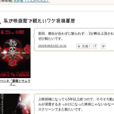
上映候補]
天外者（てんがらもん）
映画館で観たいワケ"投稿履歴
前回、都合が合わずに観られず… 2が舞台上演さ
ぜひ観たいです。
2022年08月23日 21:31
↑
↓
共感！
7
キ×シネ「薔薇とサムラ
イ」
上映候補になってら5年以上経つので、そろそろ動
ルが浸透するきっかけになった映画じゃないかなー
スクリーンでまた観たいです。