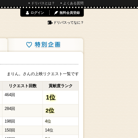
ドリパスとは？
よくある質問
ログイン
無料会員登録
ドリパスってなに？
特別企画
まりん。さんの上映リクエスト一覧です
リクエスト回数
貢献度ランク
464回
1位
284回
2位
198回
4位
150回
14位