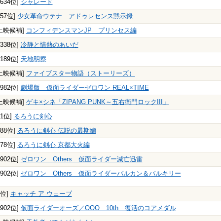
3634位]
シャレード
257位]
少女革命ウテナ アドゥレセンス黙示録
上映候補]
コンフィデンスマンJP プリンセス編
5338位]
冷静と情熱のあいだ
1189位]
天地明察
上映候補]
ファイブスター物語（ストーリーズ）
2982位]
劇場版 仮面ライダーゼロワン REAL×TIME
上映候補]
ゲキ×シネ「ZIPANG PUNK～五右衛門ロックIII」
71位]
るろうに剣心
488位]
るろうに剣心 伝説の最期編
378位]
るろうに剣心 京都大火編
5902位]
ゼロワン Others 仮面ライダー滅亡迅雷
5902位]
ゼロワン Others 仮面ライダーバルカン＆バルキリー
2位]
キャッチ ア ウェーブ
5902位]
仮面ライダーオーズ／OOO 10th 復活のコアメダル