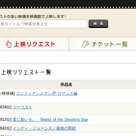
リクエスト
チケット一覧
映リクエスト一覧
作品名
上映候補]
コンフィデンスマンJP ロマンス編
3634位]
ツーリスト
4912位]
星に願いを。 Nights of the Shooting Star
2842位]
インディ・ジョーンズ／最後の聖戦