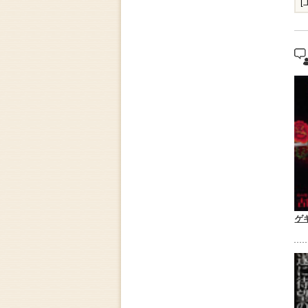
[
"
ゲ