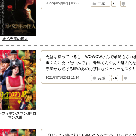
2022年05月02日 08:22
↑
↓
共感！
8
オペラ座の怪人
円盤は持っているし、WOWOWさんで放送もされ
馬くんに会いたいんです。春馬くんのあの魅力的
赤星から逃げる時のあのお茶目なジェシーをスク
2021年07月23日 12:24
↑
↓
共感！
24
ンフィデンスマンJP ロ
マンス編
プリンセス編の方にも書いたのですが、せっかく